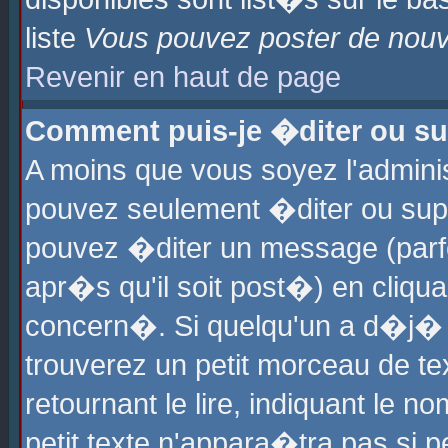
liste
Vous pouvez poster de nouve
Revenir en haut de page
Comment puis-je �diter ou s
A moins que vous soyez l'admini
pouvez seulement �diter ou sup
pouvez �diter un message (parf
apr�s qu'il soit post�) en cliqu
concern�. Si quelqu'un a d�j�
trouverez un petit morceau de t
retournant le lire, indiquant le 
petit texte n'appara�tra pas si 