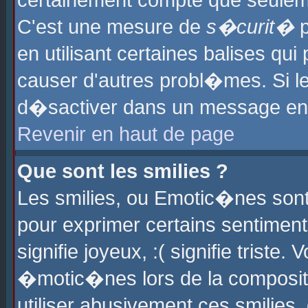
certainement compte que seuleme
C'est une mesure de
s�curit�
p
en utilisant certaines balises qu
causer d'autres probl�mes. Si l
d�sactiver dans un message en p
Revenir en haut de page
Que sont les smilies ?
Les smilies, ou Emotic�nes sont 
pour exprimer certains sentiments
signifie joyeux, :( signifie triste
�motic�nes lors de la composit
utiliser abusivement ces smilies,