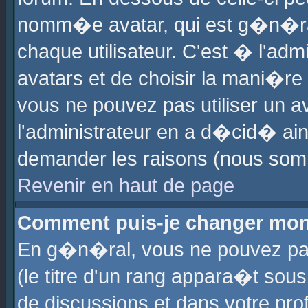
nomm�e avatar, qui est g�n�ra
chaque utilisateur. C'est � l'admi
avatars et de choisir la mani�re 
vous ne pouvez pas utiliser un av
l'administrateur en a d�cid� ain
demander les raisons (nous somm
Revenir en haut de page
Comment puis-je changer mon
En g�n�ral, vous ne pouvez pas 
(le titre d'un rang appara�t sous
de discussions et dans votre prof