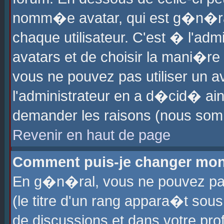
nomm�e avatar, qui est g�n�ra
chaque utilisateur. C'est � l'admi
avatars et de choisir la mani�re 
vous ne pouvez pas utiliser un av
l'administrateur en a d�cid� ain
demander les raisons (nous somm
Revenir en haut de page
Comment puis-je changer mon
En g�n�ral, vous ne pouvez pas 
(le titre d'un rang appara�t sous
de discussions et dans votre prof