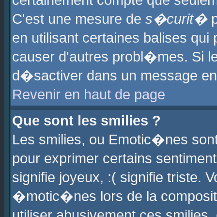
certainement compte que seuleme
C'est une mesure de
s�curit�
p
en utilisant certaines balises qu
causer d'autres probl�mes. Si l
d�sactiver dans un message en p
Revenir en haut de page
Que sont les smilies ?
Les smilies, ou Emotic�nes sont 
pour exprimer certains sentiments
signifie joyeux, :( signifie triste
�motic�nes lors de la composit
utiliser abusivement ces smilies,