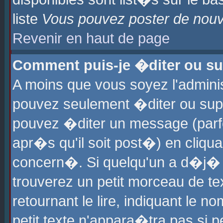
liste
Vous pouvez poster de nouve
Revenir en haut de page
Comment puis-je �diter ou s
A moins que vous soyez l'admini
pouvez seulement �diter ou sup
pouvez �diter un message (parf
apr�s qu'il soit post�) en cliqu
concern�. Si quelqu'un a d�j�
trouverez un petit morceau de t
retournant le lire, indiquant le 
petit texte n'appara�tra pas si 