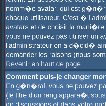
nomm�e avatar, qui est g�n�ra
chaque utilisateur. C'est � l'admi
avatars et de choisir la mani�re 
vous ne pouvez pas utiliser un av
l'administrateur en a d�cid� ain
demander les raisons (nous somm
Revenir en haut de page
Comment puis-je changer mon
En g�n�ral, vous ne pouvez pas 
(le titre d'un rang appara�t sous
de discussions et dans votre prof