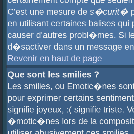
certainement compte que seuleme
C'est une mesure de
s�curit�
p
en utilisant certaines balises qu
causer d'autres probl�mes. Si l
d�sactiver dans un message en p
Revenir en haut de page
Que sont les smilies ?
Les smilies, ou Emotic�nes sont 
pour exprimer certains sentiments
signifie joyeux, :( signifie triste
�motic�nes lors de la composit
utiliser abusivement ces smilies,