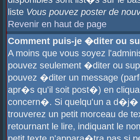
liste
Vous pouvez poster de nouve
Revenir en haut de page
Comment puis-je �diter ou s
A moins que vous soyez l'admini
pouvez seulement �diter ou sup
pouvez �diter un message (parf
apr�s qu'il soit post�) en cliqu
concern�. Si quelqu'un a d�j�
trouverez un petit morceau de t
retournant le lire, indiquant le 
petit texte n'appara�tra pas si 