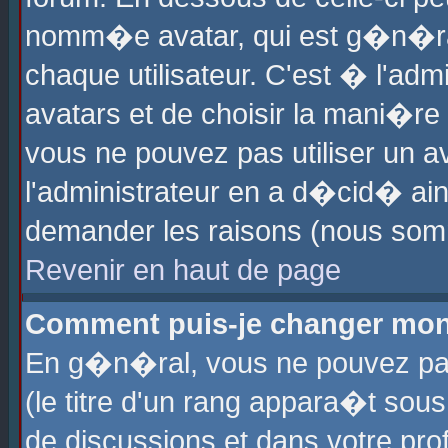
nomm�e avatar, qui est g�n�ra
chaque utilisateur. C'est � l'admi
avatars et de choisir la mani�re 
vous ne pouvez pas utiliser un av
l'administrateur en a d�cid� ain
demander les raisons (nous somm
Revenir en haut de page
Comment puis-je changer mon
En g�n�ral, vous ne pouvez pas 
(le titre d'un rang appara�t sous
de discussions et dans votre prof