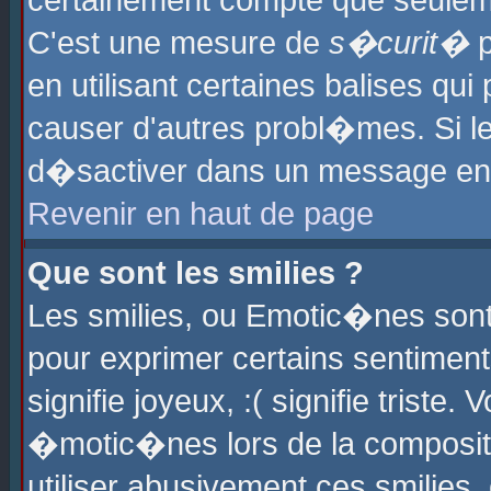
certainement compte que seuleme
C'est une mesure de
s�curit�
p
en utilisant certaines balises qu
causer d'autres probl�mes. Si l
d�sactiver dans un message en p
Revenir en haut de page
Que sont les smilies ?
Les smilies, ou Emotic�nes sont 
pour exprimer certains sentiments
signifie joyeux, :( signifie triste
�motic�nes lors de la composit
utiliser abusivement ces smilies,