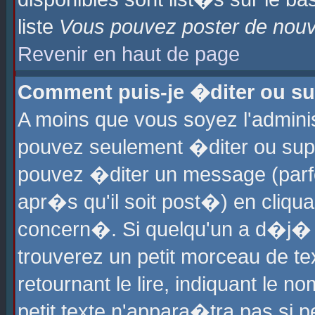
liste
Vous pouvez poster de nouve
Revenir en haut de page
Comment puis-je �diter ou s
A moins que vous soyez l'admini
pouvez seulement �diter ou sup
pouvez �diter un message (parf
apr�s qu'il soit post�) en cliqu
concern�. Si quelqu'un a d�j�
trouverez un petit morceau de t
retournant le lire, indiquant le 
petit texte n'appara�tra pas si 