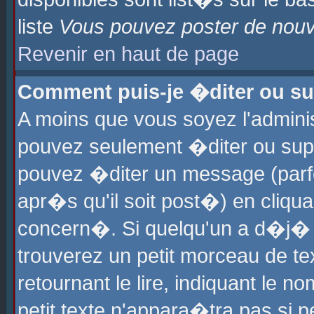
liste
Vous pouvez poster de nouve
Revenir en haut de page
Comment puis-je �diter ou s
A moins que vous soyez l'admini
pouvez seulement �diter ou sup
pouvez �diter un message (parf
apr�s qu'il soit post�) en cliqu
concern�. Si quelqu'un a d�j�
trouverez un petit morceau de t
retournant le lire, indiquant le 
petit texte n'appara�tra pas si 