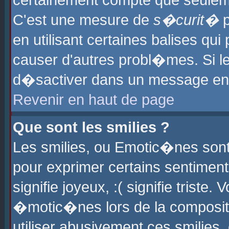
certainement compte que seuleme
C'est une mesure de
s�curit�
p
en utilisant certaines balises qu
causer d'autres probl�mes. Si l
d�sactiver dans un message en p
Revenir en haut de page
Que sont les smilies ?
Les smilies, ou Emotic�nes sont 
pour exprimer certains sentiments
signifie joyeux, :( signifie triste
�motic�nes lors de la composit
utiliser abusivement ces smilies,