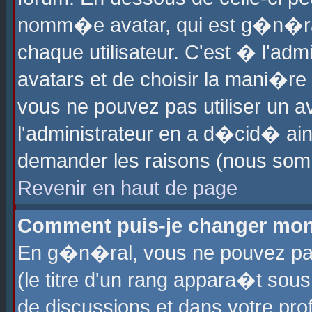
nomm�e avatar, qui est g�n�ra
chaque utilisateur. C'est � l'admi
avatars et de choisir la mani�re 
vous ne pouvez pas utiliser un av
l'administrateur en a d�cid� ain
demander les raisons (nous somm
Revenir en haut de page
Comment puis-je changer mon
En g�n�ral, vous ne pouvez pas 
(le titre d'un rang appara�t sous
de discussions et dans votre prof