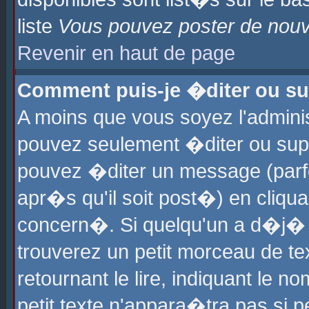
liste
Vous pouvez poster de nouve
Revenir en haut de page
Comment puis-je �diter ou s
A moins que vous soyez l'admini
pouvez seulement �diter ou sup
pouvez �diter un message (parf
apr�s qu'il soit post�) en cliqu
concern�. Si quelqu'un a d�j�
trouverez un petit morceau de t
retournant le lire, indiquant le 
petit texte n'appara�tra pas si 