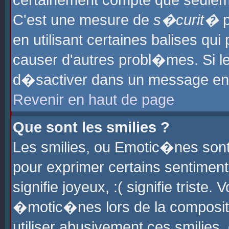
certainement compte que seuleme
C'est une mesure de
s�curit�
p
en utilisant certaines balises qu
causer d'autres probl�mes. Si l
d�sactiver dans un message en p
Revenir en haut de page
Que sont les smilies ?
Les smilies, ou Emotic�nes sont 
pour exprimer certains sentiments
signifie joyeux, :( signifie triste
�motic�nes lors de la composit
utiliser abusivement ces smilies,