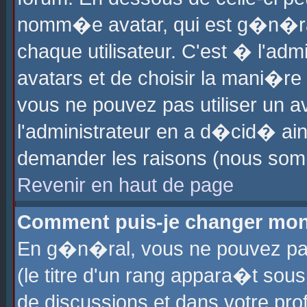
nomm�e avatar, qui est g�n�ra
chaque utilisateur. C'est � l'admi
avatars et de choisir la mani�re 
vous ne pouvez pas utiliser un av
l'administrateur en a d�cid� ain
demander les raisons (nous somm
Revenir en haut de page
Comment puis-je changer mon
En g�n�ral, vous ne pouvez pas 
(le titre d'un rang appara�t sous
de discussions et dans votre prof