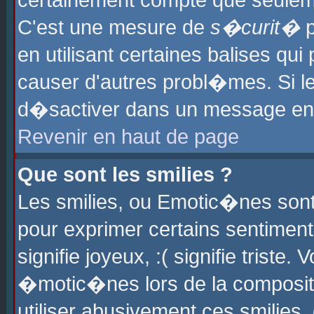
certainement compte que seuleme
C'est une mesure de
s�curit�
p
en utilisant certaines balises qu
causer d'autres probl�mes. Si l
d�sactiver dans un message en p
Revenir en haut de page
Que sont les smilies ?
Les smilies, ou Emotic�nes sont 
pour exprimer certains sentiments
signifie joyeux, :( signifie triste
�motic�nes lors de la composit
utiliser abusivement ces smilies,