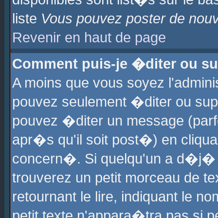
liste
Vous pouvez poster de nouve
Revenir en haut de page
Comment puis-je �diter ou s
A moins que vous soyez l'admini
pouvez seulement �diter ou sup
pouvez �diter un message (parf
apr�s qu'il soit post�) en cliqu
concern�. Si quelqu'un a d�j�
trouverez un petit morceau de t
retournant le lire, indiquant le 
petit texte n'appara�tra pas si 