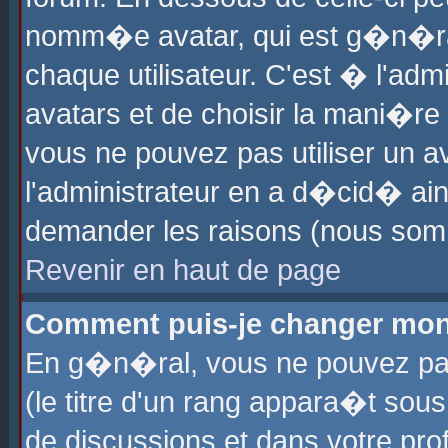
nomm�e avatar, qui est g�n�ra
chaque utilisateur. C'est � l'admi
avatars et de choisir la mani�re 
vous ne pouvez pas utiliser un av
l'administrateur en a d�cid� ain
demander les raisons (nous somm
Revenir en haut de page
Comment puis-je changer mon
En g�n�ral, vous ne pouvez pas 
(le titre d'un rang appara�t sous
de discussions et dans votre prof