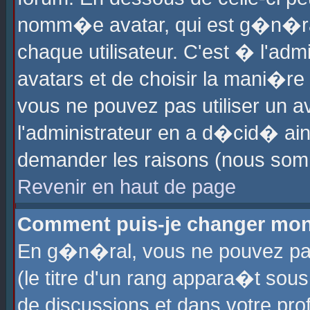
nomm�e avatar, qui est g�n�ra
chaque utilisateur. C'est � l'admi
avatars et de choisir la mani�re 
vous ne pouvez pas utiliser un av
l'administrateur en a d�cid� ain
demander les raisons (nous somm
Revenir en haut de page
Comment puis-je changer mon
En g�n�ral, vous ne pouvez pas 
(le titre d'un rang appara�t sous
de discussions et dans votre prof