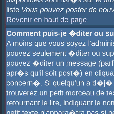
liste
Vous pouvez poster de nouve
Revenir en haut de page
Comment puis-je �diter ou s
A moins que vous soyez l'admini
pouvez seulement �diter ou sup
pouvez �diter un message (parf
apr�s qu'il soit post�) en cliqu
concern�. Si quelqu'un a d�j�
trouverez un petit morceau de t
retournant le lire, indiquant le 
petit texte n'appara�tra pas si 