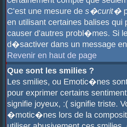
certainement compte que seuleme
C'est une mesure de
s�curit�
p
en utilisant certaines balises qu
causer d'autres probl�mes. Si l
d�sactiver dans un message en p
Revenir en haut de page
Que sont les smilies ?
Les smilies, ou Emotic�nes sont 
pour exprimer certains sentiments
signifie joyeux, :( signifie triste
�motic�nes lors de la composit
utiliser abusivement ces smilies,