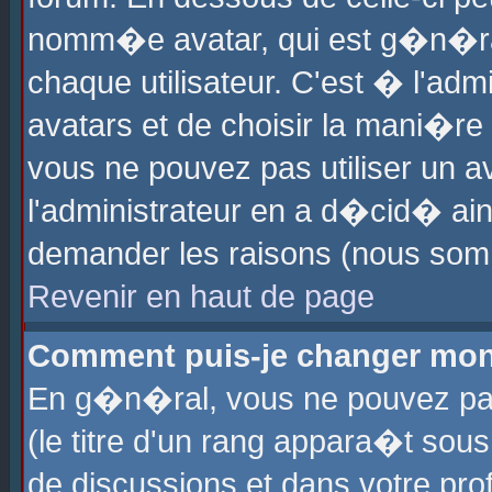
nomm�e avatar, qui est g�n�ra
chaque utilisateur. C'est � l'admi
avatars et de choisir la mani�re 
vous ne pouvez pas utiliser un av
l'administrateur en a d�cid� ain
demander les raisons (nous somm
Revenir en haut de page
Comment puis-je changer mon
En g�n�ral, vous ne pouvez pas 
(le titre d'un rang appara�t sous
de discussions et dans votre prof