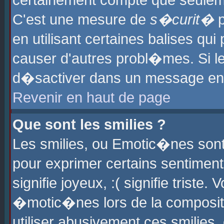
certainement compte que seuleme
C'est une mesure de
s�curit�
p
en utilisant certaines balises qu
causer d'autres probl�mes. Si l
d�sactiver dans un message en p
Revenir en haut de page
Que sont les smilies ?
Les smilies, ou Emotic�nes sont 
pour exprimer certains sentiments
signifie joyeux, :( signifie triste
�motic�nes lors de la composit
utiliser abusivement ces smilies,