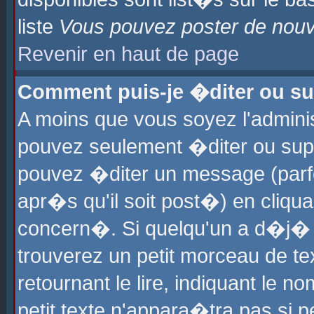
liste
Vous pouvez poster de nouve
Revenir en haut de page
Comment puis-je �diter ou s
A moins que vous soyez l'admini
pouvez seulement �diter ou sup
pouvez �diter un message (parf
apr�s qu'il soit post�) en cliqu
concern�. Si quelqu'un a d�j�
trouverez un petit morceau de t
retournant le lire, indiquant le 
petit texte n'appara�tra pas si 