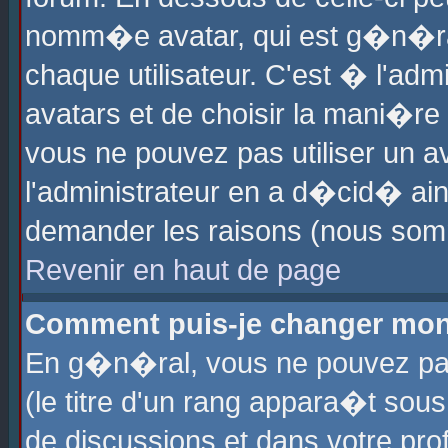
nomm�e avatar, qui est g�n�ra
chaque utilisateur. C'est � l'admi
avatars et de choisir la mani�re 
vous ne pouvez pas utiliser un av
l'administrateur en a d�cid� ain
demander les raisons (nous somm
Revenir en haut de page
Comment puis-je changer mon
En g�n�ral, vous ne pouvez pas 
(le titre d'un rang appara�t sous
de discussions et dans votre prof