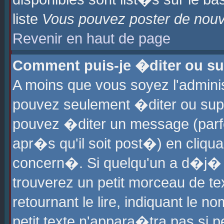
liste
Vous pouvez poster de nouve
Revenir en haut de page
Comment puis-je �diter ou s
A moins que vous soyez l'admini
pouvez seulement �diter ou sup
pouvez �diter un message (parf
apr�s qu'il soit post�) en cliqu
concern�. Si quelqu'un a d�j�
trouverez un petit morceau de t
retournant le lire, indiquant le 
petit texte n'appara�tra pas si 