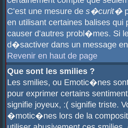
certainement compte que seuleme
C'est une mesure de
s�curit�
p
en utilisant certaines balises qu
causer d'autres probl�mes. Si l
d�sactiver dans un message en p
Revenir en haut de page
Que sont les smilies ?
Les smilies, ou Emotic�nes sont 
pour exprimer certains sentiments
signifie joyeux, :( signifie triste
�motic�nes lors de la composit
utiliser abusivement ces smilies,