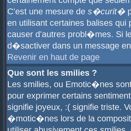
certainement compte que seuleme
C'est une mesure de
s�curit�
p
en utilisant certaines balises qu
causer d'autres probl�mes. Si l
d�sactiver dans un message en p
Revenir en haut de page
Que sont les smilies ?
Les smilies, ou Emotic�nes sont 
pour exprimer certains sentiments
signifie joyeux, :( signifie triste
�motic�nes lors de la composit
utiliser abusivement ces smilies,