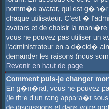
nomm�e avatar, qui est g�n�ra
chaque utilisateur. C'est � l'admi
avatars et de choisir la mani�re 
vous ne pouvez pas utiliser un av
l'administrateur en a d�cid� ain
demander les raisons (nous somm
Revenir en haut de page
Comment puis-je changer mon
En g�n�ral, vous ne pouvez pas 
(le titre d'un rang appara�t sous
de discussions et dans votre prof