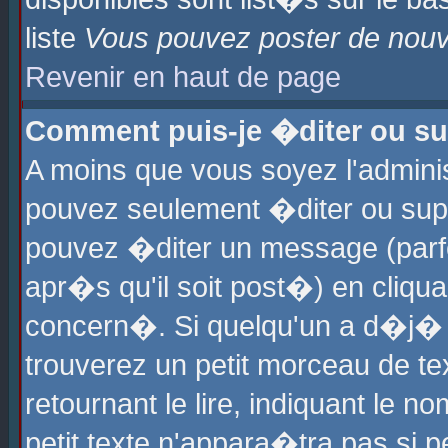
liste
Vous pouvez poster de nouve
Revenir en haut de page
Comment puis-je �diter ou s
A moins que vous soyez l'admini
pouvez seulement �diter ou sup
pouvez �diter un message (parf
apr�s qu'il soit post�) en cliqu
concern�. Si quelqu'un a d�j�
trouverez un petit morceau de t
retournant le lire, indiquant le 
petit texte n'appara�tra pas si 