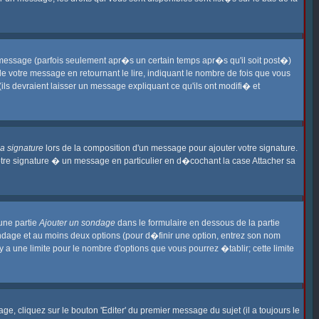
essage (parfois seulement apr�s un certain temps apr�s qu'il soit post�)
otre message en retournant le lire, indiquant le nombre de fois que vous
ls devraient laisser un message expliquant ce qu'ils ont modifi� et
sa signature
lors de la composition d'un message pour ajouter votre signature.
tre signature � un message en particulier en d�cochant la case Attacher sa
 une partie
Ajouter un sondage
dans le formulaire en dessous de la partie
ondage et au moins deux options (pour d�finir une option, entrez son nom
y a une limite pour le nombre d'options que vous pourrez �tablir; cette limite
cliquez sur le bouton 'Editer' du premier message du sujet (il a toujours le