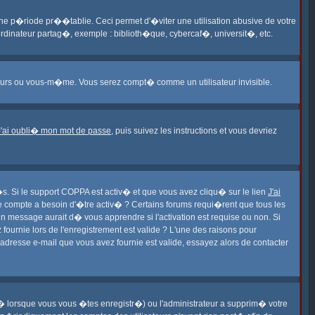
 p�riode pr��tablie. Ceci permet d'�viter une utilisation abusive de votre
rdinateur partag�, exemple : biblioth�que, cybercaf�, universit�, etc.
eurs ou vous-m�me. Vous serez compt� comme un utilisateur invisible.
J'ai oubli� mon mot de passe
, puis suivez les instructions et vous devriez
�s. Si le support COPPA est activ� et que vous avez cliqu� sur le lien
J'ai
re compte a besoin d'�tre activ� ? Certains forums requi�rent que tous les
 message aurait d� vous apprendre si l'activation est requise ou non. Si
fournie lors de l'enregistrement est valide ? L'une des raisons pour
'adresse e-mail que vous avez fournie est valide, essayez alors de contacter
y� lorsque vous vous �tes enregistr�) ou l'administrateur a supprim� votre