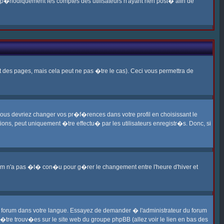
 p�riodiquement les comptes des utilisateurs n'ayant rien post� afin de
es pages, mais cela peut ne pas �tre le cas). Ceci vous permettra de
 vous devriez changer vos pr�f�rences dans votre profil en choisissant le
ions, peut uniquement �tre effectu� par les utilisateurs enregistr�s. Donc, si
orum n'a pas �t� con�u pour g�rer le changement entre l'heure d'hiver et
t ce forum dans votre langue. Essayez de demander � l'administrateur du forum
nt �tre trouv�es sur le site web du groupe phpBB (allez voir le lien en bas des