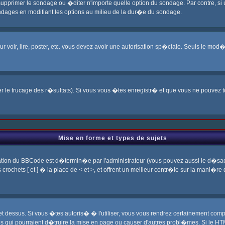
supprimer le sondage ou �diter n'importe quelle option du sondage. Par contre, s
ondages en modifiant les options au milieu de la dur�e du sondage.
ur voir, lire, poster, etc. vous devez avoir une autorisation sp�ciale. Seuls le mo
er le trucage des r�sultats). Si vous vous �tes enregistr� et que vous ne pouvez t
Mise en forme et types de sujets
ation du BBCode est d�termin�e par l'administrateur (vous pouvez aussi le d�sac
rochets [ et ] � la place de < et >, et offrent un meilleur contr�le sur la mani�r
et dessus. Si vous �tes autoris� � l'utiliser, vous vous rendrez certainement com
ses qui pourraient d�truire la mise en page ou causer d'autres probl�mes. Si le H