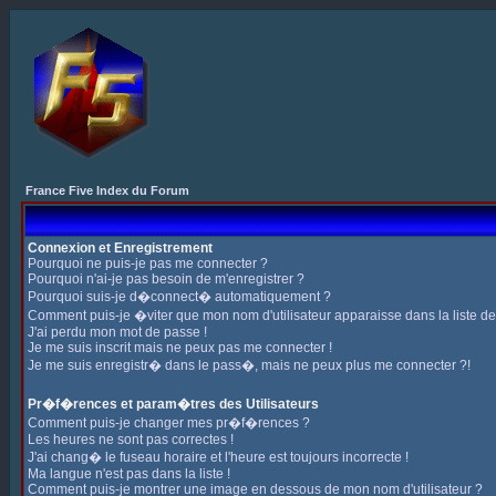
France Five Index du Forum
Connexion et Enregistrement
Pourquoi ne puis-je pas me connecter ?
Pourquoi n'ai-je pas besoin de m'enregistrer ?
Pourquoi suis-je d�connect� automatiquement ?
Comment puis-je �viter que mon nom d'utilisateur apparaisse dans la liste des
J'ai perdu mon mot de passe !
Je me suis inscrit mais ne peux pas me connecter !
Je me suis enregistr� dans le pass�, mais ne peux plus me connecter ?!
Pr�f�rences et param�tres des Utilisateurs
Comment puis-je changer mes pr�f�rences ?
Les heures ne sont pas correctes !
J'ai chang� le fuseau horaire et l'heure est toujours incorrecte !
Ma langue n'est pas dans la liste !
Comment puis-je montrer une image en dessous de mon nom d'utilisateur ?