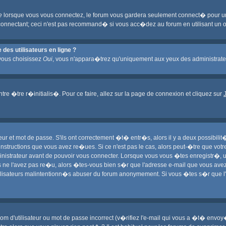
e
lorsque vous vous connectez, le forum vous gardera seulement connect� pour une
connectant; ceci n'est pas recommand� si vous acc�dez au forum en utilisant un o
des utilisateurs en ligne ?
 vous choisissez
Oui
, vous n'appara�trez qu'uniquement aux yeux des administrat
tre �tre r�initialis�. Pour ce faire, allez sur la page de connexion et cliquez sur
 et mot de passe. S'ils ont correctement �t� entr�s, alors il y a deux possibilit
instructions que vous avez re�ues. Si ce n'est pas le cas, alors peut-�tre que vot
nistrateur avant de pouvoir vous connecter. Lorsque vous vous �tes enregistr�, un
ous ne l'avez pas re�u, alors �tes-vous bien s�r que l'adresse e-mail que vous avez 
s utilisateurs malintentionn�s abuser du forum anonymement. Si vous �tes s�r que l
m d'utilisateur ou mot de passe incorrect (v�rifiez l'e-mail qui vous a �t� envo