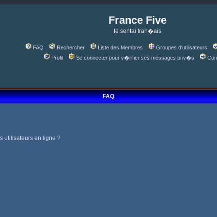
France Five
le sentai fran�ais
FAQ
Rechercher
Liste des Membres
Groupes d'utilisateurs
Profil
Se connecter pour v�rifier ses messages priv�s
Con
FAQ
 utilisateurs en ligne ?