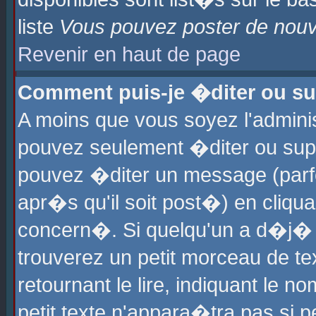
liste
Vous pouvez poster de nouve
Revenir en haut de page
Comment puis-je �diter ou s
A moins que vous soyez l'admini
pouvez seulement �diter ou sup
pouvez �diter un message (parf
apr�s qu'il soit post�) en cliqu
concern�. Si quelqu'un a d�j�
trouverez un petit morceau de t
retournant le lire, indiquant le 
petit texte n'appara�tra pas si 