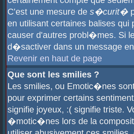
certainement compte que seuleme
C'est une mesure de
s�curit�
p
en utilisant certaines balises qu
causer d'autres probl�mes. Si l
d�sactiver dans un message en p
Revenir en haut de page
Que sont les smilies ?
Les smilies, ou Emotic�nes sont 
pour exprimer certains sentiments
signifie joyeux, :( signifie triste
�motic�nes lors de la composit
utiliser abusivement ces smilies,