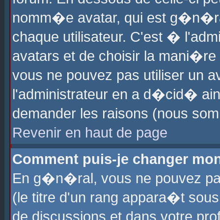
nomm�e avatar, qui est g�n�ra
chaque utilisateur. C'est � l'admi
avatars et de choisir la mani�re 
vous ne pouvez pas utiliser un av
l'administrateur en a d�cid� ain
demander les raisons (nous somm
Revenir en haut de page
Comment puis-je changer mon
En g�n�ral, vous ne pouvez pas 
(le titre d'un rang appara�t sous
de discussions et dans votre prof