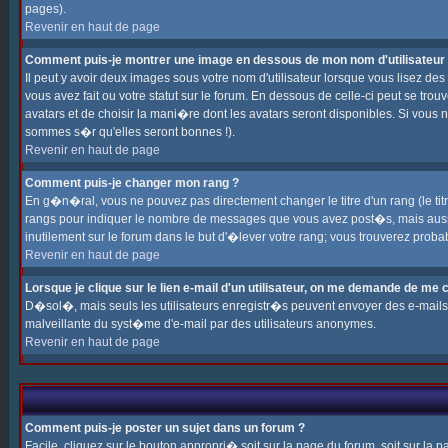
pages).
Revenir en haut de page
Comment puis-je montrer une image en dessous de mon nom d'utilisateur
Il peut y avoir deux images sous votre nom d'utilisateur lorsque vous lisez
vous avez fait ou votre statut sur le forum. En dessous de celle-ci peut se t
avatars et de choisir la mani�re dont les avatars seront disponibles. Si vous 
sommes s�r qu'elles seront bonnes !).
Revenir en haut de page
Comment puis-je changer mon rang ?
En g�n�ral, vous ne pouvez pas directement changer le titre d'un rang (le titre
rangs pour indiquer le nombre de messages que vous avez post�s, mais aussi po
inutilement sur le forum dans le but d'�lever votre rang; vous trouverez pr
Revenir en haut de page
Lorsque je clique sur le lien e-mail d'un utilisateur, on me demande de me 
D�sol�, mais seuls les utilisateurs enregistr�s peuvent envoyer des e-mails � 
malveillante du syst�me d'e-mail par des utilisateurs anonymes.
Revenir en haut de page
Comment puis-je poster un sujet dans un forum ?
Facile, cliquez sur le bouton appropri� soit sur la page du forum, soit sur la 