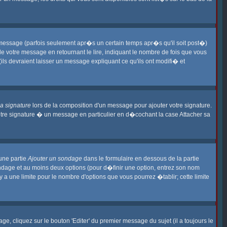
essage (parfois seulement apr�s un certain temps apr�s qu'il soit post�)
otre message en retournant le lire, indiquant le nombre de fois que vous
ls devraient laisser un message expliquant ce qu'ils ont modifi� et
sa signature
lors de la composition d'un message pour ajouter votre signature.
tre signature � un message en particulier en d�cochant la case Attacher sa
 une partie
Ajouter un sondage
dans le formulaire en dessous de la partie
ondage et au moins deux options (pour d�finir une option, entrez son nom
y a une limite pour le nombre d'options que vous pourrez �tablir; cette limite
cliquez sur le bouton 'Editer' du premier message du sujet (il a toujours le