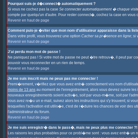
Pourquoi suis-je d�connect� automatiquement ?
Si vous ne cochez pas la case
Se connecter automatiquement � chaque visit
compte par quelqu'un d'autre. Pour rester connect�, cochez la case en vous 
Revenir en haut de page
Comment puis-je �viter que mon nom d'utilisateur apparaisse dans la liste 
Dans votre profil, vous trouverez une option
Cacher sa pr�sence en ligne
; si
Revenir en haut de page
J'ai perdu mon mot de passe !
Ne paniquez pas ! Si votre mot de passe ne peut �tre retrouv�, il peut par con
pouvoir vous reconnecter en un rien de temps.
Revenir en haut de page
Je me suis inscrit mais ne peux pas me connecter !
Premi�rement, v�rifiez que vous avez entr� correctement vos nom d'utilisateur
moins de 13 ans
au moment de l'enregistrement, alors vous devrez suivre les 
nouveaux enregistrements soient activ�s, soit par vous-m�me, soit par l'admi
vous avez re�u un e-mail, suivez alors les instructions qui s'y trouvent; si v
lesquelles l'activation est utilis�e, c'est de r�duire les chances de voir de
l'administrateur du forum.
Revenir en haut de page
Je me suis enregistr� dans le pass�, mais ne peux plus me connecter ?!
Les raisons les plus probables pour ce probl�me sont : vous avez entr� un no