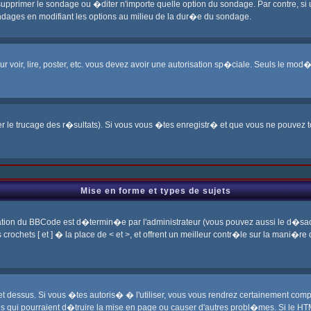
supprimer le sondage ou �diter n'importe quelle option du sondage. Par contre, s
ondages en modifiant les options au milieu de la dur�e du sondage.
ur voir, lire, poster, etc. vous devez avoir une autorisation sp�ciale. Seuls le mo
er le trucage des r�sultats). Si vous vous �tes enregistr� et que vous ne pouvez t
Mise en forme et types de sujets
ation du BBCode est d�termin�e par l'administrateur (vous pouvez aussi le d�sac
rochets [ et ] � la place de < et >, et offrent un meilleur contr�le sur la mani�r
et dessus. Si vous �tes autoris� � l'utiliser, vous vous rendrez certainement com
ses qui pourraient d�truire la mise en page ou causer d'autres probl�mes. Si le H