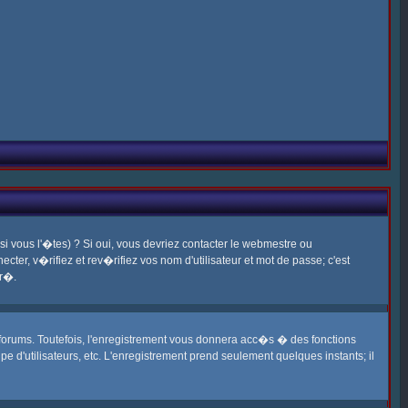
 vous l'�tes) ? Si oui, vous devriez contacter le webmestre ou
er, v�rifiez et rev�rifiez vos nom d'utilisateur et mot de passe; c'est
ur�.
 forums. Toutefois, l'enregistrement vous donnera acc�s � des fonctions
e d'utilisateurs, etc. L'enregistrement prend seulement quelques instants; il