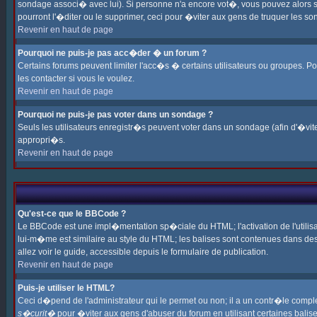
sondage associ� avec lui). Si personne n'a encore vot�, vous pouvez alors 
pourront l'�diter ou le supprimer, ceci pour �viter aux gens de truquer les s
Revenir en haut de page
Pourquoi ne puis-je pas acc�der � un forum ?
Certains forums peuvent limiter l'acc�s � certains utilisateurs ou groupes. Po
les contacter si vous le voulez.
Revenir en haut de page
Pourquoi ne puis-je pas voter dans un sondage ?
Seuls les utilisateurs enregistr�s peuvent voter dans un sondage (afin d'�vit
appropri�s.
Revenir en haut de page
Qu'est-ce que le BBCode ?
Le BBCode est une impl�mentation sp�ciale du HTML; l'activation de l'utilis
lui-m�me est similaire au style du HTML; les balises sont contenues dans des c
allez voir le guide, accessible depuis le formulaire de publication.
Revenir en haut de page
Puis-je utiliser le HTML?
Ceci d�pend de l'administrateur qui le permet ou non; il a un contr�le compl
s�curit�
pour �viter aux gens d'abuser du forum en utilisant certaines bali