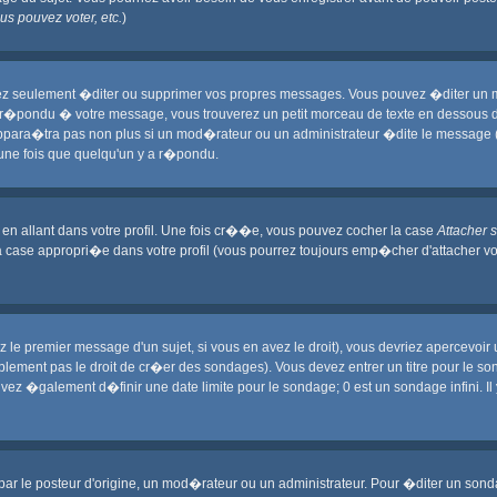
s pouvez voter, etc.
)
ez seulement �diter ou supprimer vos propres messages. Vous pouvez �diter un m
ondu � votre message, vous trouverez un petit morceau de texte en dessous de v
appara�tra pas non plus si un mod�rateur ou un administrateur �dite le message (i
 une fois que quelqu'un y a r�pondu.
n allant dans votre profil. Une fois cr��e, vous pouvez cocher la case
Attacher 
 case appropri�e dans votre profil (vous pourrez toujours emp�cher d'attacher vo
le premier message d'un sujet, si vous en avez le droit), vous devriez apercevoir
ablement pas le droit de cr�er des sondages). Vous devez entrer un titre pour le s
vez �galement d�finir une date limite pour le sondage; 0 est un sondage infini. Il 
 posteur d'origine, un mod�rateur ou un administrateur. Pour �diter un sondage, 