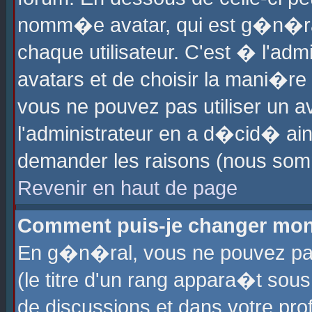
nomm�e avatar, qui est g�n�ra
chaque utilisateur. C'est � l'admi
avatars et de choisir la mani�re 
vous ne pouvez pas utiliser un av
l'administrateur en a d�cid� ain
demander les raisons (nous somm
Revenir en haut de page
Comment puis-je changer mon
En g�n�ral, vous ne pouvez pas 
(le titre d'un rang appara�t sous
de discussions et dans votre prof