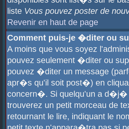
liste
Vous pouvez poster de nouve
Revenir en haut de page
Comment puis-je �diter ou s
A moins que vous soyez l'admini
pouvez seulement �diter ou sup
pouvez �diter un message (parf
apr�s qu'il soit post�) en cliqu
concern�. Si quelqu'un a d�j�
trouverez un petit morceau de t
retournant le lire, indiquant le 
petit texte n'appara�tra pas si 