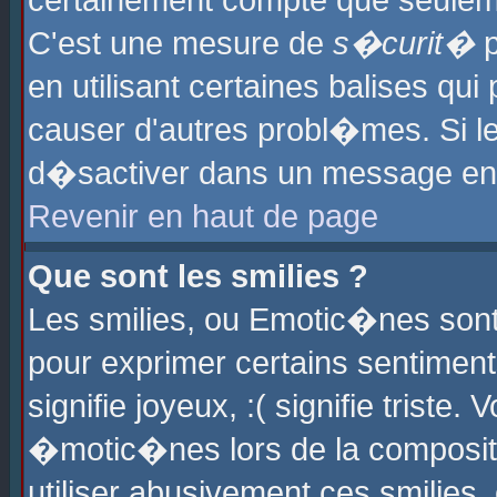
certainement compte que seuleme
C'est une mesure de
s�curit�
p
en utilisant certaines balises qu
causer d'autres probl�mes. Si l
d�sactiver dans un message en p
Revenir en haut de page
Que sont les smilies ?
Les smilies, ou Emotic�nes sont 
pour exprimer certains sentiments
signifie joyeux, :( signifie triste
�motic�nes lors de la composit
utiliser abusivement ces smilies,