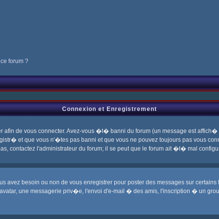
 ce forum ?
Connexion et Enregistrement
afin de vous connecter. Avez-vous �t� banni du forum (un message est affich� si
gistr� et que vous n'�tes pas banni et que vous ne pouvez toujours pas vous connect
, contactez l'administrateur du forum; il se peut que le forum ait �t� mal config
ous avez besoin ou non de vous enregistrer pour poster des messages sur certains
avatar, une messagerie priv�e, l'envoi d'e-mail � des amis, l'inscription � un group