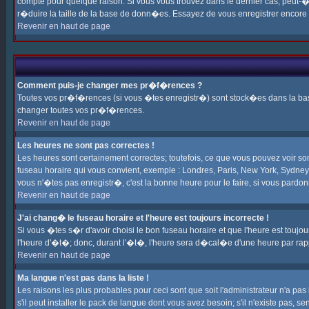
compte pour quelque raison. Si vous vous trouvez dans le dernier cas, peut-�t
r�duire la taille de la base de donn�es. Essayez de vous enregistrer encore 
Revenir en haut de page
Comment puis-je changer mes pr�f�rences ?
Toutes vos pr�f�rences (si vous �tes enregistr�) sont stock�es dans la base
changer toutes vos pr�f�rences.
Revenir en haut de page
Les heures ne sont pas correctes !
Les heures sont certainement correctes; toutefois, ce que vous pouvez voir so
fuseau horaire qui vous convient, exemple : Londres, Paris, New York, Sydney,
vous n'�tes pas enregistr�, c'est la bonne heure pour le faire, si vous pardon
Revenir en haut de page
J'ai chang� le fuseau horaire et l'heure est toujours incorrecte !
Si vous �tes s�r d'avoir choisi le bon fuseau horaire et que l'heure est tou
l'heure d'�t�; donc, durant l'�t�, l'heure sera d�cal�e d'une heure par rapp
Revenir en haut de page
Ma langue n'est pas dans la liste !
Les raisons les plus probables pour ceci sont que soit l'administrateur n'a pa
s'il peut installer le pack de langue dont vous avez besoin; s'il n'existe pas,