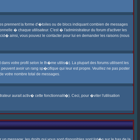
les prennent la forme d'�toiles ou de blocs indiquant combien de messages
nelle � chaque utilisateur. C'est � l'administrateur du forum d'activer les
d�cid� ainsi, vous pouvez le contacter pour lui en demander les raisons (nous
dans votre profil selon le th�me utilis�). La plupart des forums utilisent les
peuvent avoir un rang sp�cifique qui leur est propre. Veuillez ne pas poster
 de votre nombre total de messages.
ur aurait activ� cette fonctionnalit�). Ceci, pour �viter l'utilisation
r un message; les droits qui vous sont disponibles sont list�s sur le bas de la