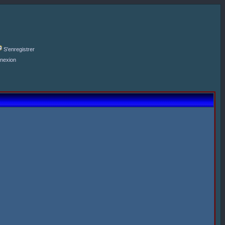
S'enregistrer
nexion