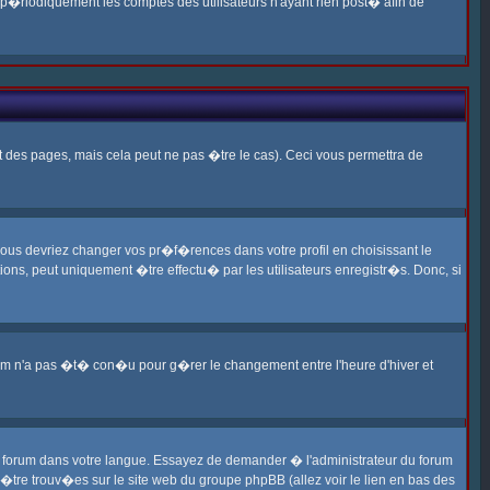
 p�riodiquement les comptes des utilisateurs n'ayant rien post� afin de
es pages, mais cela peut ne pas �tre le cas). Ceci vous permettra de
 vous devriez changer vos pr�f�rences dans votre profil en choisissant le
ions, peut uniquement �tre effectu� par les utilisateurs enregistr�s. Donc, si
orum n'a pas �t� con�u pour g�rer le changement entre l'heure d'hiver et
t ce forum dans votre langue. Essayez de demander � l'administrateur du forum
nt �tre trouv�es sur le site web du groupe phpBB (allez voir le lien en bas des