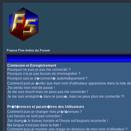
France Five Index du Forum
Connexion et Enregistrement
Pourquoi ne puis-je pas me connecter ?
Pourquoi n'ai-je pas besoin de m'enregistrer ?
Pourquoi suis-je d�connect� automatiquement ?
Comment puis-je �viter que mon nom d'utilisateur apparaisse dans la liste des
J'ai perdu mon mot de passe !
Je me suis inscrit mais ne peux pas me connecter !
Je me suis enregistr� dans le pass�, mais ne peux plus me connecter ?!
Pr�f�rences et param�tres des Utilisateurs
Comment puis-je changer mes pr�f�rences ?
Les heures ne sont pas correctes !
J'ai chang� le fuseau horaire et l'heure est toujours incorrecte !
Ma langue n'est pas dans la liste !
Comment puis-je montrer une image en dessous de mon nom d'utilisateur ?