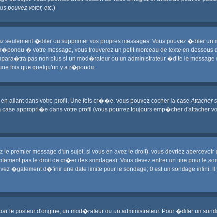
s pouvez voter, etc.
)
ez seulement �diter ou supprimer vos propres messages. Vous pouvez �diter un m
ondu � votre message, vous trouverez un petit morceau de texte en dessous de v
appara�tra pas non plus si un mod�rateur ou un administrateur �dite le message (i
 une fois que quelqu'un y a r�pondu.
n allant dans votre profil. Une fois cr��e, vous pouvez cocher la case
Attacher 
 case appropri�e dans votre profil (vous pourrez toujours emp�cher d'attacher vo
le premier message d'un sujet, si vous en avez le droit), vous devriez apercevoir
ablement pas le droit de cr�er des sondages). Vous devez entrer un titre pour le s
vez �galement d�finir une date limite pour le sondage; 0 est un sondage infini. Il 
 posteur d'origine, un mod�rateur ou un administrateur. Pour �diter un sondage, 