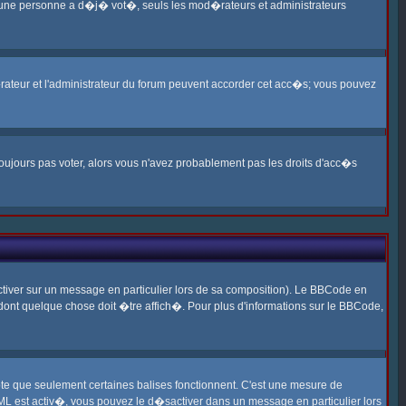
i une personne a d�j� vot�, seuls les mod�rateurs et administrateurs
d�rateur et l'administrateur du forum peuvent accorder cet acc�s; vous pouvez
oujours pas voter, alors vous n'avez probablement pas les droits d'acc�s
tiver sur un message en particulier lors de sa composition). Le BBCode en
e dont quelque chose doit �tre affich�. Pour plus d'informations sur le BBCode,
pte que seulement certaines balises fonctionnent. C'est une mesure de
TML est activ�, vous pouvez le d�sactiver dans un message en particulier lors