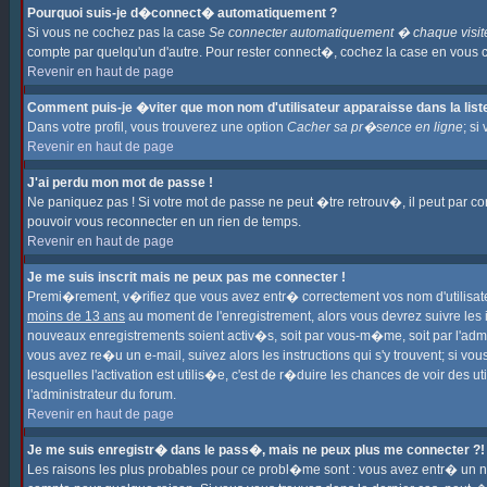
Pourquoi suis-je d�connect� automatiquement ?
Si vous ne cochez pas la case
Se connecter automatiquement � chaque visit
compte par quelqu'un d'autre. Pour rester connect�, cochez la case en vous 
Revenir en haut de page
Comment puis-je �viter que mon nom d'utilisateur apparaisse dans la liste 
Dans votre profil, vous trouverez une option
Cacher sa pr�sence en ligne
; si
Revenir en haut de page
J'ai perdu mon mot de passe !
Ne paniquez pas ! Si votre mot de passe ne peut �tre retrouv�, il peut par con
pouvoir vous reconnecter en un rien de temps.
Revenir en haut de page
Je me suis inscrit mais ne peux pas me connecter !
Premi�rement, v�rifiez que vous avez entr� correctement vos nom d'utilisateur
moins de 13 ans
au moment de l'enregistrement, alors vous devrez suivre les 
nouveaux enregistrements soient activ�s, soit par vous-m�me, soit par l'admi
vous avez re�u un e-mail, suivez alors les instructions qui s'y trouvent; si v
lesquelles l'activation est utilis�e, c'est de r�duire les chances de voir de
l'administrateur du forum.
Revenir en haut de page
Je me suis enregistr� dans le pass�, mais ne peux plus me connecter ?!
Les raisons les plus probables pour ce probl�me sont : vous avez entr� un no