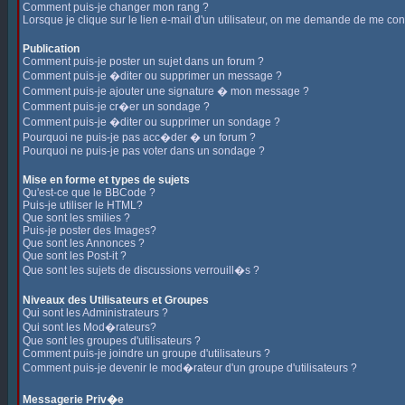
Comment puis-je changer mon rang ?
Lorsque je clique sur le lien e-mail d'un utilisateur, on me demande de me con
Publication
Comment puis-je poster un sujet dans un forum ?
Comment puis-je �diter ou supprimer un message ?
Comment puis-je ajouter une signature � mon message ?
Comment puis-je cr�er un sondage ?
Comment puis-je �diter ou supprimer un sondage ?
Pourquoi ne puis-je pas acc�der � un forum ?
Pourquoi ne puis-je pas voter dans un sondage ?
Mise en forme et types de sujets
Qu'est-ce que le BBCode ?
Puis-je utiliser le HTML?
Que sont les smilies ?
Puis-je poster des Images?
Que sont les Annonces ?
Que sont les Post-it ?
Que sont les sujets de discussions verrouill�s ?
Niveaux des Utilisateurs et Groupes
Qui sont les Administrateurs ?
Qui sont les Mod�rateurs?
Que sont les groupes d'utilisateurs ?
Comment puis-je joindre un groupe d'utilisateurs ?
Comment puis-je devenir le mod�rateur d'un groupe d'utilisateurs ?
Messagerie Priv�e