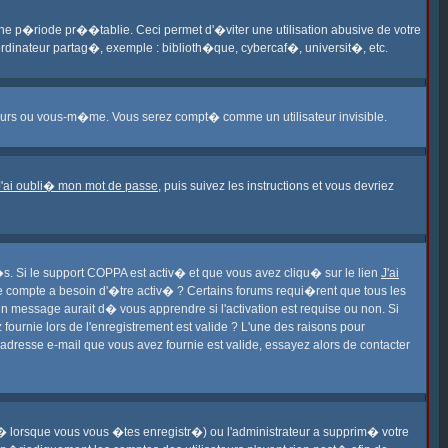
 p�riode pr��tablie. Ceci permet d'�viter une utilisation abusive de votre
rdinateur partag�, exemple : biblioth�que, cybercaf�, universit�, etc.
eurs ou vous-m�me. Vous serez compt� comme un utilisateur invisible.
J'ai oubli� mon mot de passe
, puis suivez les instructions et vous devriez
�s. Si le support COPPA est activ� et que vous avez cliqu� sur le lien
J'ai
re compte a besoin d'�tre activ� ? Certains forums requi�rent que tous les
 message aurait d� vous apprendre si l'activation est requise ou non. Si
fournie lors de l'enregistrement est valide ? L'une des raisons pour
'adresse e-mail que vous avez fournie est valide, essayez alors de contacter
y� lorsque vous vous �tes enregistr�) ou l'administrateur a supprim� votre