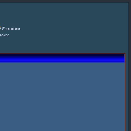
S'enregistrer
nexion