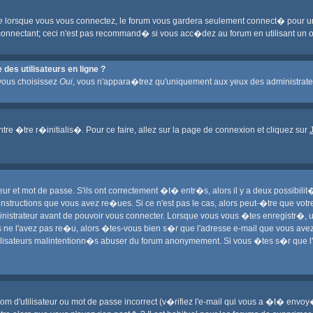
e
lorsque vous vous connectez, le forum vous gardera seulement connect� pour une
connectant; ceci n'est pas recommand� si vous acc�dez au forum en utilisant un o
des utilisateurs en ligne ?
 vous choisissez
Oui
, vous n'appara�trez qu'uniquement aux yeux des administrat
tre �tre r�initialis�. Pour ce faire, allez sur la page de connexion et cliquez sur
 et mot de passe. S'ils ont correctement �t� entr�s, alors il y a deux possibilit
instructions que vous avez re�ues. Si ce n'est pas le cas, alors peut-�tre que vot
nistrateur avant de pouvoir vous connecter. Lorsque vous vous �tes enregistr�, un
ous ne l'avez pas re�u, alors �tes-vous bien s�r que l'adresse e-mail que vous avez 
s utilisateurs malintentionn�s abuser du forum anonymement. Si vous �tes s�r que l
m d'utilisateur ou mot de passe incorrect (v�rifiez l'e-mail qui vous a �t� envo