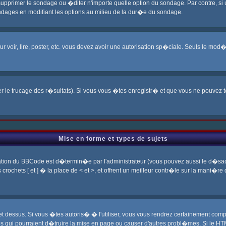
supprimer le sondage ou �diter n'importe quelle option du sondage. Par contre, s
ondages en modifiant les options au milieu de la dur�e du sondage.
ur voir, lire, poster, etc. vous devez avoir une autorisation sp�ciale. Seuls le mo
er le trucage des r�sultats). Si vous vous �tes enregistr� et que vous ne pouvez t
Mise en forme et types de sujets
ation du BBCode est d�termin�e par l'administrateur (vous pouvez aussi le d�sac
rochets [ et ] � la place de < et >, et offrent un meilleur contr�le sur la mani�r
et dessus. Si vous �tes autoris� � l'utiliser, vous vous rendrez certainement com
ses qui pourraient d�truire la mise en page ou causer d'autres probl�mes. Si le H