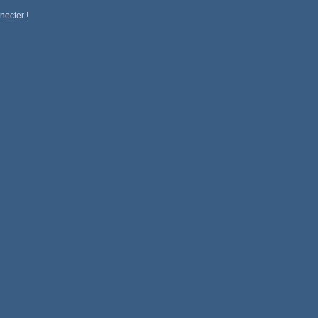
necter !