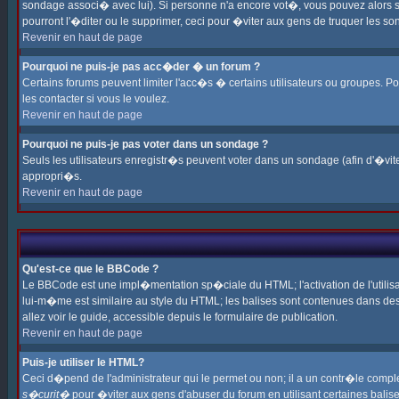
sondage associ� avec lui). Si personne n'a encore vot�, vous pouvez alors 
pourront l'�diter ou le supprimer, ceci pour �viter aux gens de truquer les s
Revenir en haut de page
Pourquoi ne puis-je pas acc�der � un forum ?
Certains forums peuvent limiter l'acc�s � certains utilisateurs ou groupes. Po
les contacter si vous le voulez.
Revenir en haut de page
Pourquoi ne puis-je pas voter dans un sondage ?
Seuls les utilisateurs enregistr�s peuvent voter dans un sondage (afin d'�vit
appropri�s.
Revenir en haut de page
Qu'est-ce que le BBCode ?
Le BBCode est une impl�mentation sp�ciale du HTML; l'activation de l'utilis
lui-m�me est similaire au style du HTML; les balises sont contenues dans des c
allez voir le guide, accessible depuis le formulaire de publication.
Revenir en haut de page
Puis-je utiliser le HTML?
Ceci d�pend de l'administrateur qui le permet ou non; il a un contr�le compl
s�curit�
pour �viter aux gens d'abuser du forum en utilisant certaines bali