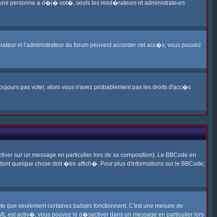
i une personne a d�j� vot�, seuls les mod�rateurs et administrateurs
d�rateur et l'administrateur du forum peuvent accorder cet acc�s; vous pouvez
oujours pas voter, alors vous n'avez probablement pas les droits d'acc�s
tiver sur un message en particulier lors de sa composition). Le BBCode en
e dont quelque chose doit �tre affich�. Pour plus d'informations sur le BBCode,
pte que seulement certaines balises fonctionnent. C'est une mesure de
TML est activ�, vous pouvez le d�sactiver dans un message en particulier lors