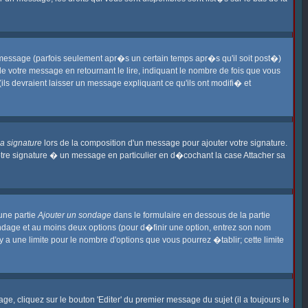
essage (parfois seulement apr�s un certain temps apr�s qu'il soit post�)
otre message en retournant le lire, indiquant le nombre de fois que vous
ls devraient laisser un message expliquant ce qu'ils ont modifi� et
sa signature
lors de la composition d'un message pour ajouter votre signature.
tre signature � un message en particulier en d�cochant la case Attacher sa
 une partie
Ajouter un sondage
dans le formulaire en dessous de la partie
ondage et au moins deux options (pour d�finir une option, entrez son nom
y a une limite pour le nombre d'options que vous pourrez �tablir; cette limite
cliquez sur le bouton 'Editer' du premier message du sujet (il a toujours le