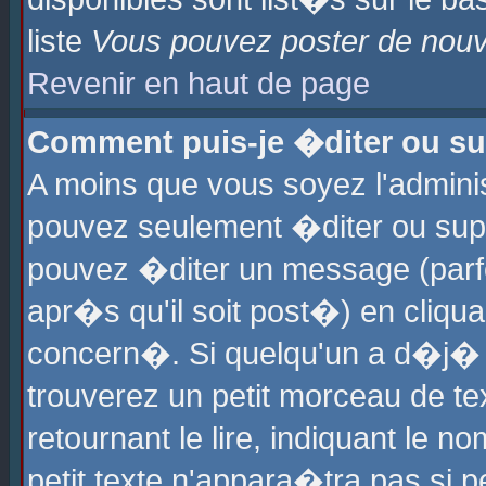
liste
Vous pouvez poster de nouve
Revenir en haut de page
Comment puis-je �diter ou s
A moins que vous soyez l'admini
pouvez seulement �diter ou sup
pouvez �diter un message (parf
apr�s qu'il soit post�) en cliqu
concern�. Si quelqu'un a d�j�
trouverez un petit morceau de t
retournant le lire, indiquant le 
petit texte n'appara�tra pas si 