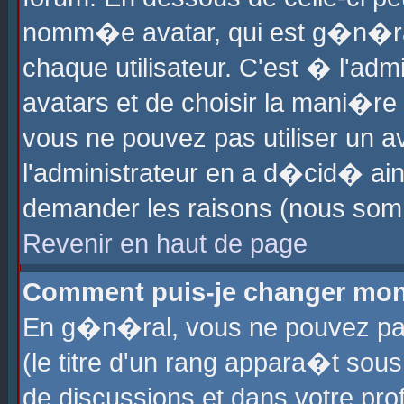
nomm�e avatar, qui est g�n�ra
chaque utilisateur. C'est � l'admi
avatars et de choisir la mani�re 
vous ne pouvez pas utiliser un av
l'administrateur en a d�cid� ain
demander les raisons (nous somm
Revenir en haut de page
Comment puis-je changer mon
En g�n�ral, vous ne pouvez pas 
(le titre d'un rang appara�t sous
de discussions et dans votre prof