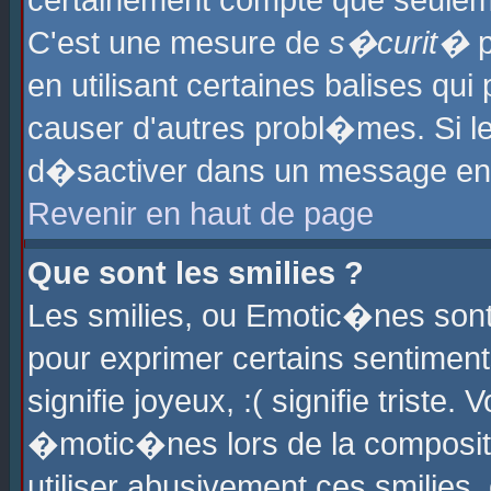
certainement compte que seuleme
C'est une mesure de
s�curit�
p
en utilisant certaines balises qu
causer d'autres probl�mes. Si l
d�sactiver dans un message en p
Revenir en haut de page
Que sont les smilies ?
Les smilies, ou Emotic�nes sont 
pour exprimer certains sentiments
signifie joyeux, :( signifie triste
�motic�nes lors de la composit
utiliser abusivement ces smilies,