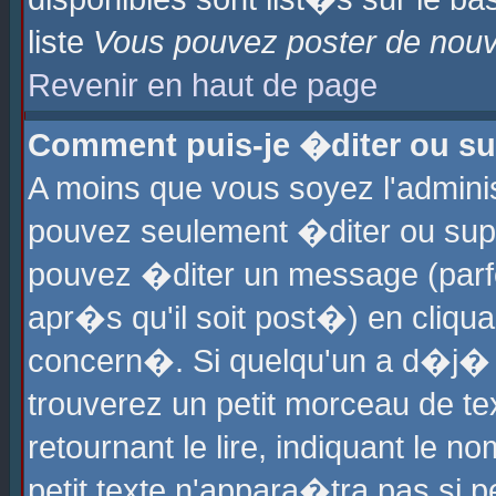
liste
Vous pouvez poster de nouve
Revenir en haut de page
Comment puis-je �diter ou s
A moins que vous soyez l'admini
pouvez seulement �diter ou sup
pouvez �diter un message (parf
apr�s qu'il soit post�) en cliqu
concern�. Si quelqu'un a d�j�
trouverez un petit morceau de t
retournant le lire, indiquant le 
petit texte n'appara�tra pas si 