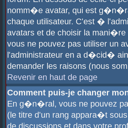
nomm�e avatar, qui est g�n�ra
chaque utilisateur. C'est � l'admi
avatars et de choisir la mani�re 
vous ne pouvez pas utiliser un av
l'administrateur en a d�cid� ain
demander les raisons (nous somm
Revenir en haut de page
Comment puis-je changer mon
En g�n�ral, vous ne pouvez pas 
(le titre d'un rang appara�t sous
de discussions et dans votre prof