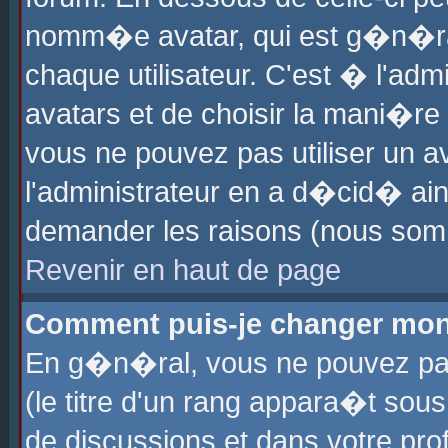
nomm�e avatar, qui est g�n�ra
chaque utilisateur. C'est � l'admi
avatars et de choisir la mani�re 
vous ne pouvez pas utiliser un av
l'administrateur en a d�cid� ain
demander les raisons (nous somm
Revenir en haut de page
Comment puis-je changer mon
En g�n�ral, vous ne pouvez pas 
(le titre d'un rang appara�t sous
de discussions et dans votre prof