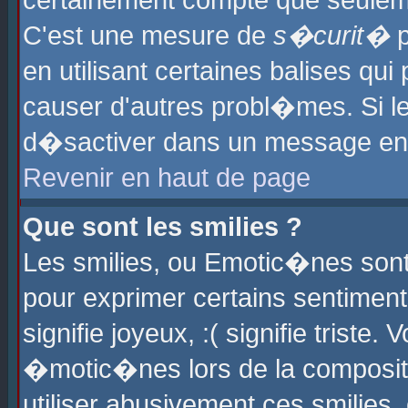
certainement compte que seuleme
C'est une mesure de
s�curit�
p
en utilisant certaines balises qu
causer d'autres probl�mes. Si l
d�sactiver dans un message en p
Revenir en haut de page
Que sont les smilies ?
Les smilies, ou Emotic�nes sont 
pour exprimer certains sentiments
signifie joyeux, :( signifie triste
�motic�nes lors de la composit
utiliser abusivement ces smilies,