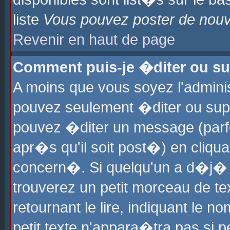
liste
Vous pouvez poster de nouve
Revenir en haut de page
Comment puis-je �diter ou s
A moins que vous soyez l'admini
pouvez seulement �diter ou sup
pouvez �diter un message (parf
apr�s qu'il soit post�) en cliqu
concern�. Si quelqu'un a d�j�
trouverez un petit morceau de t
retournant le lire, indiquant le 
petit texte n'appara�tra pas si 