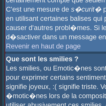
certainement compte que seuleme
C'est une mesure de
s�curit�
p
en utilisant certaines balises qu
causer d'autres probl�mes. Si l
d�sactiver dans un message en p
Revenir en haut de page
Que sont les smilies ?
Les smilies, ou Emotic�nes sont 
pour exprimer certains sentiments
signifie joyeux, :( signifie triste
�motic�nes lors de la composit
utiliser abusivement ces smilies,