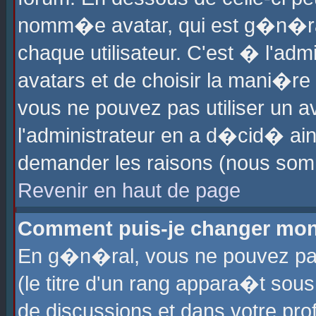
nomm�e avatar, qui est g�n�ra
chaque utilisateur. C'est � l'admi
avatars et de choisir la mani�re 
vous ne pouvez pas utiliser un av
l'administrateur en a d�cid� ain
demander les raisons (nous somm
Revenir en haut de page
Comment puis-je changer mon
En g�n�ral, vous ne pouvez pas 
(le titre d'un rang appara�t sous
de discussions et dans votre prof