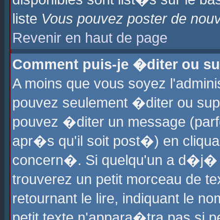
liste
Vous pouvez poster de nouve
Revenir en haut de page
Comment puis-je �diter ou s
A moins que vous soyez l'admini
pouvez seulement �diter ou sup
pouvez �diter un message (parf
apr�s qu'il soit post�) en cliqu
concern�. Si quelqu'un a d�j�
trouverez un petit morceau de t
retournant le lire, indiquant le 
petit texte n'appara�tra pas si 