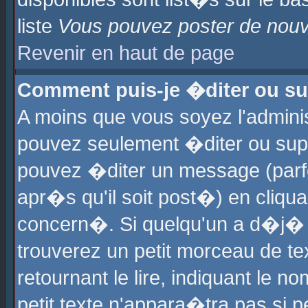
liste
Vous pouvez poster de nouve
Revenir en haut de page
Comment puis-je �diter ou s
A moins que vous soyez l'admini
pouvez seulement �diter ou sup
pouvez �diter un message (parf
apr�s qu'il soit post�) en cliqu
concern�. Si quelqu'un a d�j�
trouverez un petit morceau de t
retournant le lire, indiquant le 
petit texte n'appara�tra pas si 