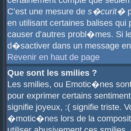
certainement compte que seuleme
C'est une mesure de
s�curit�
p
en utilisant certaines balises qu
causer d'autres probl�mes. Si l
d�sactiver dans un message en p
Revenir en haut de page
Que sont les smilies ?
Les smilies, ou Emotic�nes sont 
pour exprimer certains sentiments
signifie joyeux, :( signifie triste
�motic�nes lors de la composit
utiliser abusivement ces smilies,