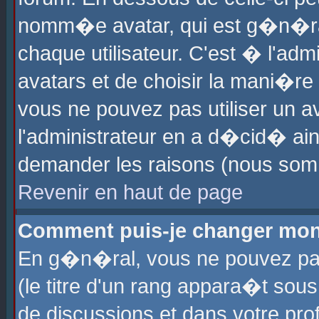
nomm�e avatar, qui est g�n�ra
chaque utilisateur. C'est � l'admi
avatars et de choisir la mani�re 
vous ne pouvez pas utiliser un av
l'administrateur en a d�cid� ain
demander les raisons (nous somm
Revenir en haut de page
Comment puis-je changer mon
En g�n�ral, vous ne pouvez pas 
(le titre d'un rang appara�t sous
de discussions et dans votre prof