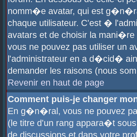
nomm�e avatar, qui est g�n�ra
chaque utilisateur. C'est � l'admi
avatars et de choisir la mani�re 
vous ne pouvez pas utiliser un av
l'administrateur en a d�cid� ain
demander les raisons (nous somm
Revenir en haut de page
Comment puis-je changer mon
En g�n�ral, vous ne pouvez pas 
(le titre d'un rang appara�t sous
de discussions et dans votre prof