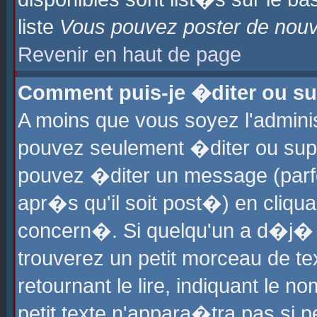
liste
Vous pouvez poster de nouve
Revenir en haut de page
Comment puis-je �diter ou s
A moins que vous soyez l'admini
pouvez seulement �diter ou sup
pouvez �diter un message (parf
apr�s qu'il soit post�) en cliqu
concern�. Si quelqu'un a d�j�
trouverez un petit morceau de t
retournant le lire, indiquant le 
petit texte n'appara�tra pas si 