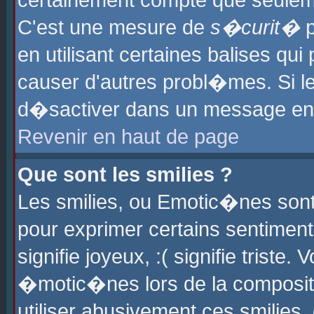
certainement compte que seuleme
C'est une mesure de
s�curit�
p
en utilisant certaines balises qu
causer d'autres probl�mes. Si l
d�sactiver dans un message en p
Revenir en haut de page
Que sont les smilies ?
Les smilies, ou Emotic�nes sont 
pour exprimer certains sentiments
signifie joyeux, :( signifie triste
�motic�nes lors de la composit
utiliser abusivement ces smilies,