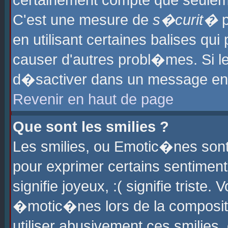
certainement compte que seuleme
C'est une mesure de
s�curit�
p
en utilisant certaines balises qu
causer d'autres probl�mes. Si l
d�sactiver dans un message en p
Revenir en haut de page
Que sont les smilies ?
Les smilies, ou Emotic�nes sont 
pour exprimer certains sentiments
signifie joyeux, :( signifie triste
�motic�nes lors de la composit
utiliser abusivement ces smilies,