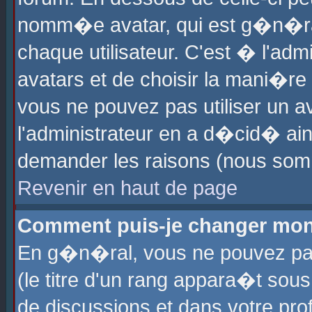
nomm�e avatar, qui est g�n�ra
chaque utilisateur. C'est � l'admi
avatars et de choisir la mani�re 
vous ne pouvez pas utiliser un av
l'administrateur en a d�cid� ain
demander les raisons (nous somm
Revenir en haut de page
Comment puis-je changer mon
En g�n�ral, vous ne pouvez pas 
(le titre d'un rang appara�t sous
de discussions et dans votre prof