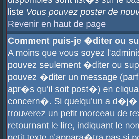
liste
Vous pouvez poster de nouve
Revenir en haut de page
Comment puis-je �diter ou s
A moins que vous soyez l'admini
pouvez seulement �diter ou sup
pouvez �diter un message (parf
apr�s qu'il soit post�) en cliqu
concern�. Si quelqu'un a d�j�
trouverez un petit morceau de t
retournant le lire, indiquant le 
petit texte n'appara�tra pas si 