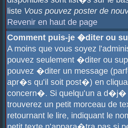
liste
Vous pouvez poster de nouve
Revenir en haut de page
Comment puis-je �diter ou s
A moins que vous soyez l'admini
pouvez seulement �diter ou sup
pouvez �diter un message (parf
apr�s qu'il soit post�) en cliqu
concern�. Si quelqu'un a d�j�
trouverez un petit morceau de t
retournant le lire, indiquant le 
petit texte n'appara�tra pas si 