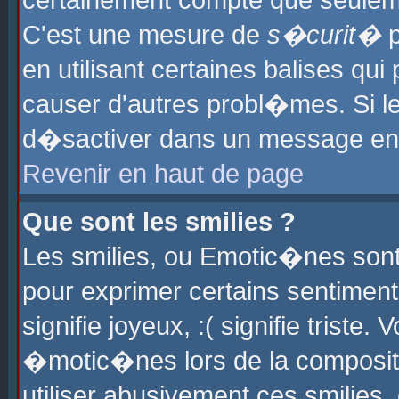
certainement compte que seuleme
C'est une mesure de
s�curit�
p
en utilisant certaines balises qu
causer d'autres probl�mes. Si l
d�sactiver dans un message en p
Revenir en haut de page
Que sont les smilies ?
Les smilies, ou Emotic�nes sont 
pour exprimer certains sentiments
signifie joyeux, :( signifie triste
�motic�nes lors de la composit
utiliser abusivement ces smilies,