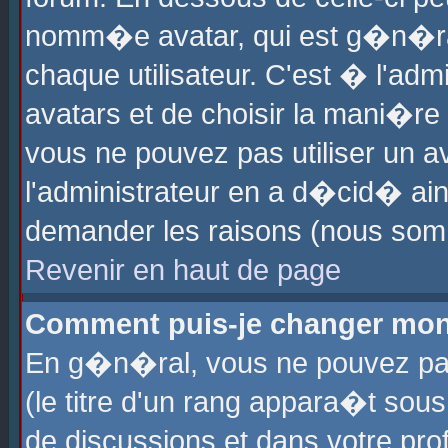
nomm�e avatar, qui est g�n�ra
chaque utilisateur. C'est � l'admi
avatars et de choisir la mani�re 
vous ne pouvez pas utiliser un av
l'administrateur en a d�cid� ain
demander les raisons (nous somm
Revenir en haut de page
Comment puis-je changer mon
En g�n�ral, vous ne pouvez pas 
(le titre d'un rang appara�t sous
de discussions et dans votre prof