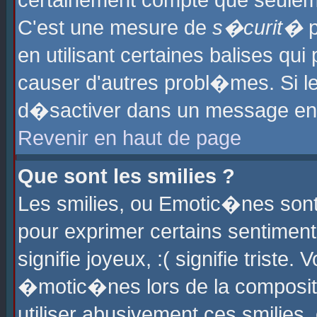
certainement compte que seuleme
C'est une mesure de
s�curit�
p
en utilisant certaines balises qu
causer d'autres probl�mes. Si l
d�sactiver dans un message en p
Revenir en haut de page
Que sont les smilies ?
Les smilies, ou Emotic�nes sont 
pour exprimer certains sentiments
signifie joyeux, :( signifie triste
�motic�nes lors de la composit
utiliser abusivement ces smilies,