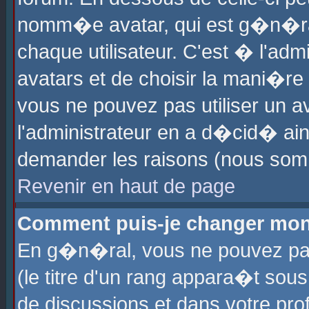
nomm�e avatar, qui est g�n�ra
chaque utilisateur. C'est � l'admi
avatars et de choisir la mani�re 
vous ne pouvez pas utiliser un av
l'administrateur en a d�cid� ain
demander les raisons (nous somm
Revenir en haut de page
Comment puis-je changer mon
En g�n�ral, vous ne pouvez pas 
(le titre d'un rang appara�t sous
de discussions et dans votre prof