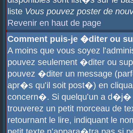
liste
Vous pouvez poster de nouve
Revenir en haut de page
Comment puis-je �diter ou s
A moins que vous soyez l'admini
pouvez seulement �diter ou sup
pouvez �diter un message (parf
apr�s qu'il soit post�) en cliqu
concern�. Si quelqu'un a d�j�
trouverez un petit morceau de t
retournant le lire, indiquant le 
petit texte n'appara�tra pas si 