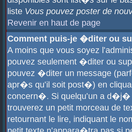
liste
Vous pouvez poster de nouve
Revenir en haut de page
Comment puis-je �diter ou s
A moins que vous soyez l'admini
pouvez seulement �diter ou sup
pouvez �diter un message (parf
apr�s qu'il soit post�) en cliqu
concern�. Si quelqu'un a d�j�
trouverez un petit morceau de t
retournant le lire, indiquant le 
petit texte n'appara�tra pas si 