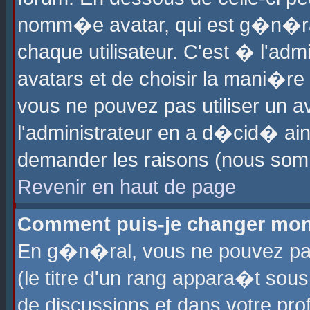
nomm�e avatar, qui est g�n�ra
chaque utilisateur. C'est � l'admi
avatars et de choisir la mani�re 
vous ne pouvez pas utiliser un av
l'administrateur en a d�cid� ain
demander les raisons (nous somm
Revenir en haut de page
Comment puis-je changer mon
En g�n�ral, vous ne pouvez pas 
(le titre d'un rang appara�t sous
de discussions et dans votre prof