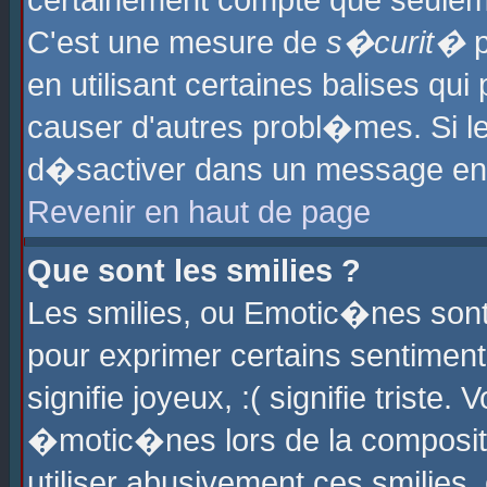
certainement compte que seuleme
C'est une mesure de
s�curit�
p
en utilisant certaines balises qu
causer d'autres probl�mes. Si l
d�sactiver dans un message en p
Revenir en haut de page
Que sont les smilies ?
Les smilies, ou Emotic�nes sont 
pour exprimer certains sentiments
signifie joyeux, :( signifie triste
�motic�nes lors de la composit
utiliser abusivement ces smilies,