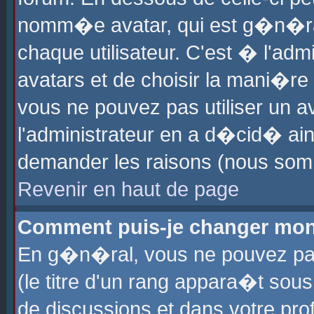
nomm�e avatar, qui est g�n�ra
chaque utilisateur. C'est � l'admi
avatars et de choisir la mani�re 
vous ne pouvez pas utiliser un av
l'administrateur en a d�cid� ain
demander les raisons (nous somm
Revenir en haut de page
Comment puis-je changer mon
En g�n�ral, vous ne pouvez pas 
(le titre d'un rang appara�t sous
de discussions et dans votre prof