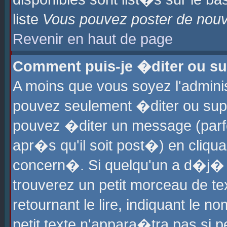
liste
Vous pouvez poster de nouve
Revenir en haut de page
Comment puis-je �diter ou s
A moins que vous soyez l'admini
pouvez seulement �diter ou sup
pouvez �diter un message (parf
apr�s qu'il soit post�) en cliqu
concern�. Si quelqu'un a d�j�
trouverez un petit morceau de t
retournant le lire, indiquant le 
petit texte n'appara�tra pas si 