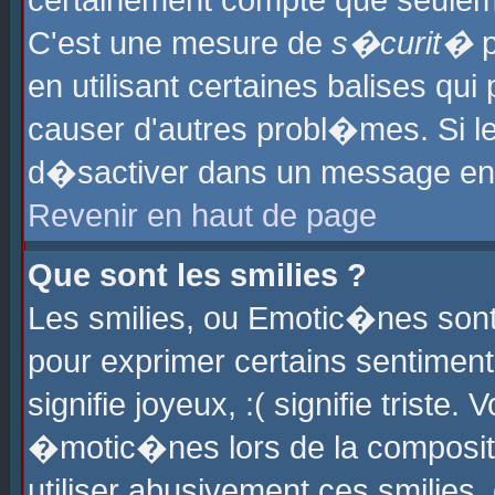
certainement compte que seuleme
C'est une mesure de
s�curit�
p
en utilisant certaines balises qu
causer d'autres probl�mes. Si l
d�sactiver dans un message en p
Revenir en haut de page
Que sont les smilies ?
Les smilies, ou Emotic�nes sont 
pour exprimer certains sentiments
signifie joyeux, :( signifie triste
�motic�nes lors de la composit
utiliser abusivement ces smilies,