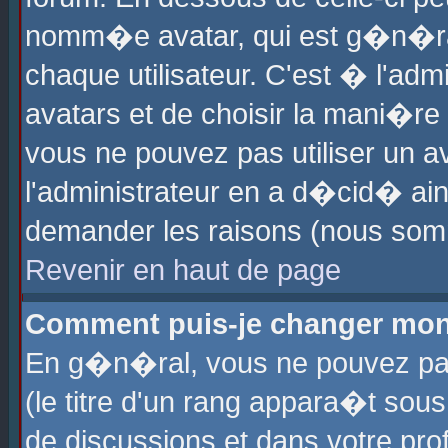
nomm�e avatar, qui est g�n�ra
chaque utilisateur. C'est � l'admi
avatars et de choisir la mani�re 
vous ne pouvez pas utiliser un av
l'administrateur en a d�cid� ain
demander les raisons (nous somm
Revenir en haut de page
Comment puis-je changer mon
En g�n�ral, vous ne pouvez pas 
(le titre d'un rang appara�t sous
de discussions et dans votre prof