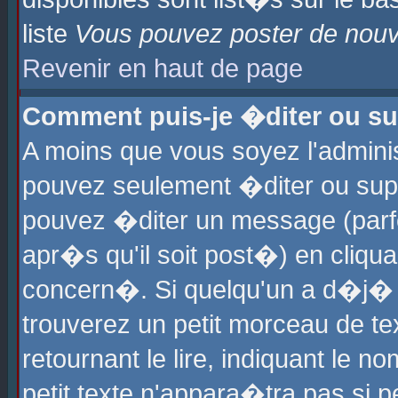
liste
Vous pouvez poster de nouve
Revenir en haut de page
Comment puis-je �diter ou s
A moins que vous soyez l'admini
pouvez seulement �diter ou sup
pouvez �diter un message (parf
apr�s qu'il soit post�) en cliqu
concern�. Si quelqu'un a d�j�
trouverez un petit morceau de t
retournant le lire, indiquant le 
petit texte n'appara�tra pas si 