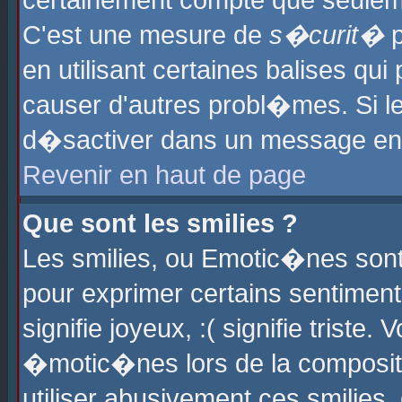
certainement compte que seuleme
C'est une mesure de
s�curit�
p
en utilisant certaines balises qu
causer d'autres probl�mes. Si l
d�sactiver dans un message en p
Revenir en haut de page
Que sont les smilies ?
Les smilies, ou Emotic�nes sont 
pour exprimer certains sentiments
signifie joyeux, :( signifie triste
�motic�nes lors de la composit
utiliser abusivement ces smilies,