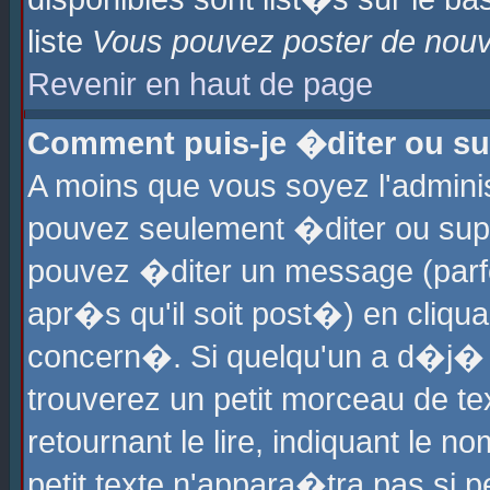
liste
Vous pouvez poster de nouve
Revenir en haut de page
Comment puis-je �diter ou s
A moins que vous soyez l'admini
pouvez seulement �diter ou sup
pouvez �diter un message (parf
apr�s qu'il soit post�) en cliqu
concern�. Si quelqu'un a d�j�
trouverez un petit morceau de t
retournant le lire, indiquant le 
petit texte n'appara�tra pas si 