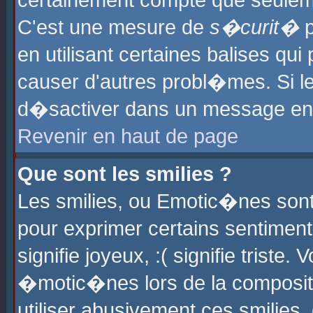
certainement compte que seuleme
C'est une mesure de
s�curit�
p
en utilisant certaines balises qu
causer d'autres probl�mes. Si l
d�sactiver dans un message en p
Revenir en haut de page
Que sont les smilies ?
Les smilies, ou Emotic�nes sont 
pour exprimer certains sentiments
signifie joyeux, :( signifie triste
�motic�nes lors de la composit
utiliser abusivement ces smilies,