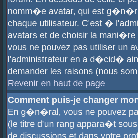
nomm�e avatar, qui est g�n�ra
chaque utilisateur. C'est � l'admi
avatars et de choisir la mani�re 
vous ne pouvez pas utiliser un av
l'administrateur en a d�cid� ain
demander les raisons (nous somm
Revenir en haut de page
Comment puis-je changer mon
En g�n�ral, vous ne pouvez pas 
(le titre d'un rang appara�t sous
de discussions et dans votre prof