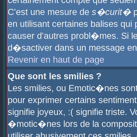
certainement compte que seuleme
C'est une mesure de
s�curit�
p
en utilisant certaines balises qu
causer d'autres probl�mes. Si l
d�sactiver dans un message en p
Revenir en haut de page
Que sont les smilies ?
Les smilies, ou Emotic�nes sont 
pour exprimer certains sentiments
signifie joyeux, :( signifie triste
�motic�nes lors de la composit
utiliser abusivement ces smilies,