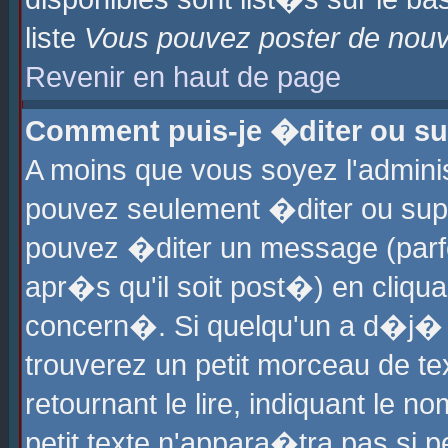
liste
Vous pouvez poster de nouve
Revenir en haut de page
Comment puis-je �diter ou s
A moins que vous soyez l'admini
pouvez seulement �diter ou sup
pouvez �diter un message (parf
apr�s qu'il soit post�) en cliqu
concern�. Si quelqu'un a d�j�
trouverez un petit morceau de t
retournant le lire, indiquant le 
petit texte n'appara�tra pas si 