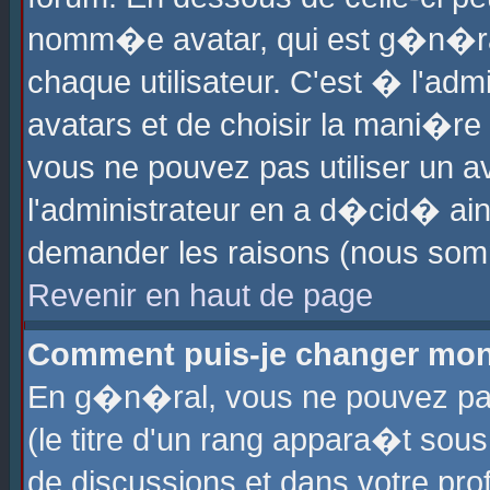
nomm�e avatar, qui est g�n�ra
chaque utilisateur. C'est � l'admi
avatars et de choisir la mani�re 
vous ne pouvez pas utiliser un av
l'administrateur en a d�cid� ain
demander les raisons (nous somm
Revenir en haut de page
Comment puis-je changer mon
En g�n�ral, vous ne pouvez pas 
(le titre d'un rang appara�t sous
de discussions et dans votre prof