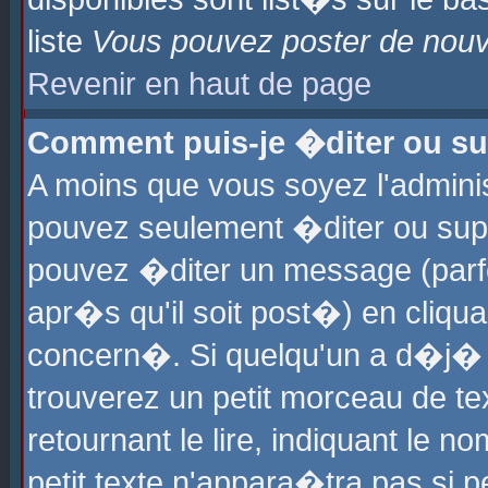
liste
Vous pouvez poster de nouve
Revenir en haut de page
Comment puis-je �diter ou s
A moins que vous soyez l'admini
pouvez seulement �diter ou sup
pouvez �diter un message (parf
apr�s qu'il soit post�) en cliqu
concern�. Si quelqu'un a d�j�
trouverez un petit morceau de t
retournant le lire, indiquant le 
petit texte n'appara�tra pas si 