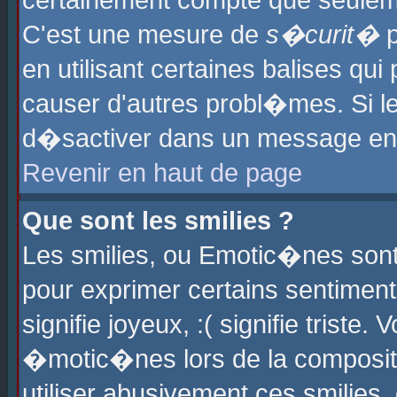
certainement compte que seuleme
C'est une mesure de
s�curit�
p
en utilisant certaines balises qu
causer d'autres probl�mes. Si l
d�sactiver dans un message en p
Revenir en haut de page
Que sont les smilies ?
Les smilies, ou Emotic�nes sont 
pour exprimer certains sentiments
signifie joyeux, :( signifie triste
�motic�nes lors de la composit
utiliser abusivement ces smilies,