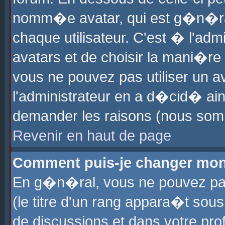
nomm�e avatar, qui est g�n�ra
chaque utilisateur. C'est � l'admi
avatars et de choisir la mani�re 
vous ne pouvez pas utiliser un av
l'administrateur en a d�cid� ain
demander les raisons (nous somm
Revenir en haut de page
Comment puis-je changer mon
En g�n�ral, vous ne pouvez pas 
(le titre d'un rang appara�t sous
de discussions et dans votre prof