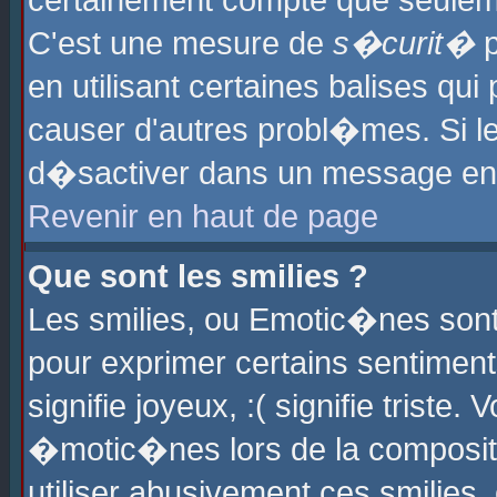
certainement compte que seuleme
C'est une mesure de
s�curit�
p
en utilisant certaines balises qu
causer d'autres probl�mes. Si l
d�sactiver dans un message en p
Revenir en haut de page
Que sont les smilies ?
Les smilies, ou Emotic�nes sont 
pour exprimer certains sentiments
signifie joyeux, :( signifie triste
�motic�nes lors de la composit
utiliser abusivement ces smilies,