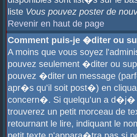
liste
Vous pouvez poster de nouve
Revenir en haut de page
Comment puis-je �diter ou s
A moins que vous soyez l'admini
pouvez seulement �diter ou sup
pouvez �diter un message (parf
apr�s qu'il soit post�) en cliqu
concern�. Si quelqu'un a d�j�
trouverez un petit morceau de t
retournant le lire, indiquant le 
petit texte n'appara�tra pas si 