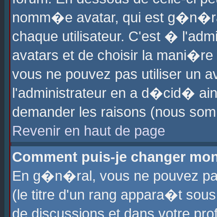
nomm�e avatar, qui est g�n�ra
chaque utilisateur. C'est � l'admi
avatars et de choisir la mani�re 
vous ne pouvez pas utiliser un av
l'administrateur en a d�cid� ain
demander les raisons (nous somm
Revenir en haut de page
Comment puis-je changer mon
En g�n�ral, vous ne pouvez pas 
(le titre d'un rang appara�t sous
de discussions et dans votre prof