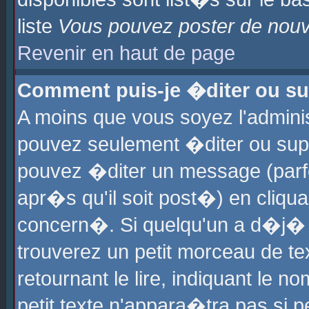
liste
Vous pouvez poster de nouve
Revenir en haut de page
Comment puis-je �diter ou s
A moins que vous soyez l'admini
pouvez seulement �diter ou sup
pouvez �diter un message (parf
apr�s qu'il soit post�) en cliqu
concern�. Si quelqu'un a d�j�
trouverez un petit morceau de t
retournant le lire, indiquant le 
petit texte n'appara�tra pas si 