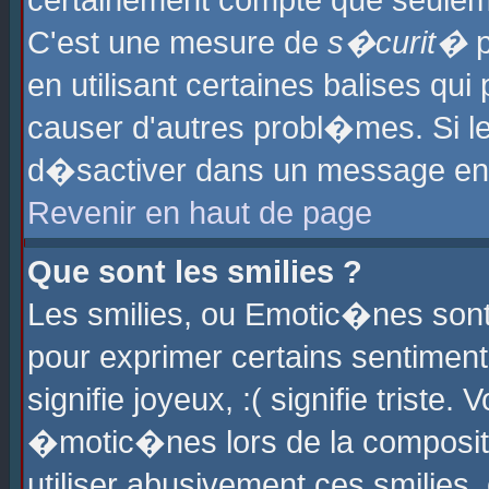
certainement compte que seuleme
C'est une mesure de
s�curit�
p
en utilisant certaines balises qu
causer d'autres probl�mes. Si l
d�sactiver dans un message en p
Revenir en haut de page
Que sont les smilies ?
Les smilies, ou Emotic�nes sont 
pour exprimer certains sentiments
signifie joyeux, :( signifie triste
�motic�nes lors de la composit
utiliser abusivement ces smilies,