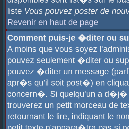
liste
Vous pouvez poster de nouve
Revenir en haut de page
Comment puis-je �diter ou s
A moins que vous soyez l'admini
pouvez seulement �diter ou sup
pouvez �diter un message (parf
apr�s qu'il soit post�) en cliqu
concern�. Si quelqu'un a d�j�
trouverez un petit morceau de t
retournant le lire, indiquant le 
petit texte n'appara�tra pas si 