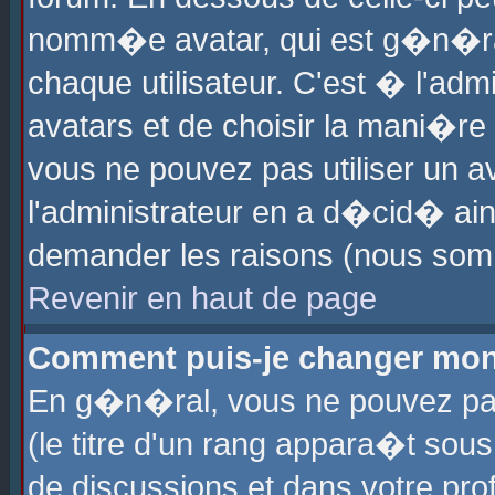
nomm�e avatar, qui est g�n�ra
chaque utilisateur. C'est � l'admi
avatars et de choisir la mani�re 
vous ne pouvez pas utiliser un av
l'administrateur en a d�cid� ain
demander les raisons (nous somm
Revenir en haut de page
Comment puis-je changer mon
En g�n�ral, vous ne pouvez pas 
(le titre d'un rang appara�t sous
de discussions et dans votre prof