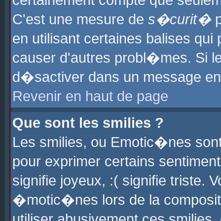
certainement compte que seuleme
C'est une mesure de
s�curit�
p
en utilisant certaines balises qu
causer d'autres probl�mes. Si l
d�sactiver dans un message en p
Revenir en haut de page
Que sont les smilies ?
Les smilies, ou Emotic�nes sont 
pour exprimer certains sentiments
signifie joyeux, :( signifie triste
�motic�nes lors de la composit
utiliser abusivement ces smilies,