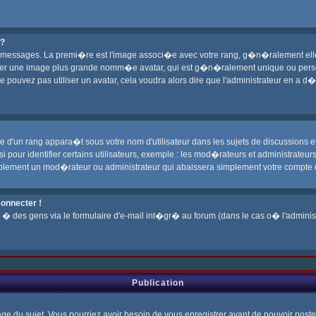
 ?
 des messages. La premi�re est l'image associ�e avec votre rang, g�n�ralement el
rouver une image plus grande nomm�e avatar, qui est g�n�ralement unique ou person
ne pouvez pas utiliser un avatar, cela voudra alors dire que l'administrateur en a 
 d'un rang appara�t sous votre nom d'utilisateur dans les sujets de discussions et 
ur identifier certains utilisateurs, exemple : les mod�rateurs et administrateurs 
obablement un mod�rateur ou administrateur qui abaissera simplement votre compte
connecter !
des gens via le formulaire d'e-mail int�gr� au forum (dans le cas o� l'administrate
Publication
page du sujet. Vous pourriez avoir besoin de vous enregistrer avant de pouvoir poste