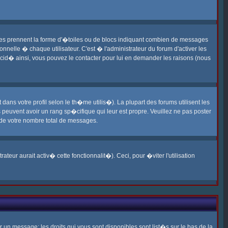
les prennent la forme d'�toiles ou de blocs indiquant combien de messages
nelle � chaque utilisateur. C'est � l'administrateur du forum d'activer les
d�cid� ainsi, vous pouvez le contacter pour lui en demander les raisons (nous
dans votre profil selon le th�me utilis�). La plupart des forums utilisent les
peuvent avoir un rang sp�cifique qui leur est propre. Veuillez ne pas poster
 de votre nombre total de messages.
ur aurait activ� cette fonctionnalit�). Ceci, pour �viter l'utilisation
r un message; les droits qui vous sont disponibles sont list�s sur le bas de la