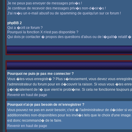
Je ne peux pas envoyer de messages priv�s !
Je continue de recevoir des messages priv�s non-d�sir�s !
J'ai re�u un e-mail abusif ou de spamming de quelqu'un sur ce forum !
phpBB 2
Qui a �crit ce forum ?
Pourquoi la fonction X n'est pas disponible ?
Qui dois-je contacter � propos des questions d'abus ou de l�galit� relatif �
Pourquoi ne puis-je pas me connecter ?
Vous �tes-vous enregistr� ? Plus s�rieusement, vous devez vous enregistrer 
l'administrateur du forum pour en d�couvrir la raison. Si vous vous �tes enre
g�n�ralement de l� que vient le probl�me. Si cela ne fonctionne toujours pas
Revenir en haut de page
Pourquoi n'ai-je pas besoin de m'enregistrer ?
Vous pouvez ne pas en avoir besoin; c'est � l'administrateur de d�cider si v
additionnelles non-disponibles pour les invit�s tels que le choix d'une image 
est donc recommand� de le faire.
Revenir en haut de page