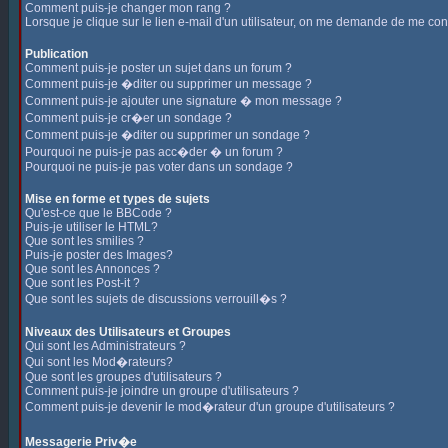
Comment puis-je changer mon rang ?
Lorsque je clique sur le lien e-mail d'un utilisateur, on me demande de me con
Publication
Comment puis-je poster un sujet dans un forum ?
Comment puis-je �diter ou supprimer un message ?
Comment puis-je ajouter une signature � mon message ?
Comment puis-je cr�er un sondage ?
Comment puis-je �diter ou supprimer un sondage ?
Pourquoi ne puis-je pas acc�der � un forum ?
Pourquoi ne puis-je pas voter dans un sondage ?
Mise en forme et types de sujets
Qu'est-ce que le BBCode ?
Puis-je utiliser le HTML?
Que sont les smilies ?
Puis-je poster des Images?
Que sont les Annonces ?
Que sont les Post-it ?
Que sont les sujets de discussions verrouill�s ?
Niveaux des Utilisateurs et Groupes
Qui sont les Administrateurs ?
Qui sont les Mod�rateurs?
Que sont les groupes d'utilisateurs ?
Comment puis-je joindre un groupe d'utilisateurs ?
Comment puis-je devenir le mod�rateur d'un groupe d'utilisateurs ?
Messagerie Priv�e