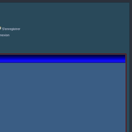
S'enregistrer
nexion