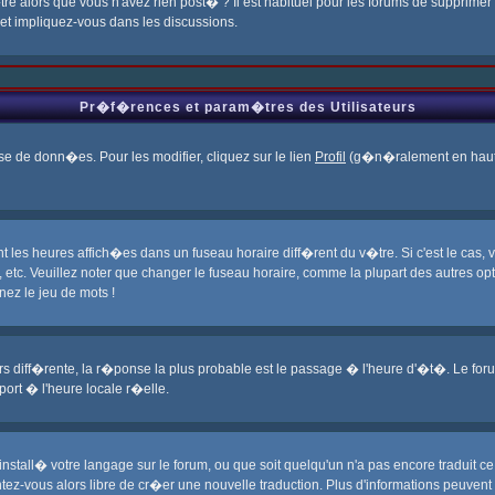
re alors que vous n'avez rien post� ? Il est habituel pour les forums de supprimer
et impliquez-vous dans les discussions.
Pr�f�rences et param�tres des Utilisateurs
 de donn�es. Pour les modifier, cliquez sur le lien
Profil
(g�n�ralement en haut d
nt les heures affich�es dans un fuseau horaire diff�rent du v�tre. Si c'est le cas,
 etc. Veuillez noter que changer le fuseau horaire, comme la plupart des autres opt
nez le jeu de mots !
jours diff�rente, la r�ponse la plus probable est le passage � l'heure d'�t�. Le f
ort � l'heure locale r�elle.
s install� votre langage sur le forum, ou que soit quelqu'un n'a pas encore tradui
 sentez-vous alors libre de cr�er une nouvelle traduction. Plus d'informations peuve