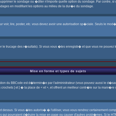
supprimer le sondage ou �diter n'importe quelle option du sondage. Par contre, s
ondages en modifiant les options au milieu de la dur�e du sondage.
ur voir, lire, poster, etc. vous devez avoir une autorisation sp�ciale. Seuls le mo
er le trucage des r�sultats). Si vous vous �tes enregistr� et que vous ne pouvez t
Mise en forme et types de sujets
ation du BBCode est d�termin�e par l'administrateur (vous pouvez aussi le d�sac
rochets [ et ] � la place de < et >, et offrent un meilleur contr�le sur la mani�r
et dessus. Si vous �tes autoris� � l'utiliser, vous vous rendrez certainement com
ses qui pourraient d�truire la mise en page ou causer d'autres probl�mes. Si le H