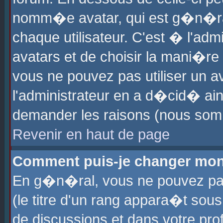
nomm�e avatar, qui est g�n�ra
chaque utilisateur. C'est � l'admi
avatars et de choisir la mani�re 
vous ne pouvez pas utiliser un av
l'administrateur en a d�cid� ain
demander les raisons (nous somm
Revenir en haut de page
Comment puis-je changer mon
En g�n�ral, vous ne pouvez pas 
(le titre d'un rang appara�t sous
de discussions et dans votre prof