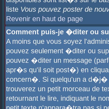
liste
Vous pouvez poster de nouve
Revenir en haut de page
Comment puis-je �diter ou s
A moins que vous soyez l'admini
pouvez seulement �diter ou sup
pouvez �diter un message (parf
apr�s qu'il soit post�) en cliqu
concern�. Si quelqu'un a d�j�
trouverez un petit morceau de t
retournant le lire, indiquant le 
petit texte n'appara�tra pas si 