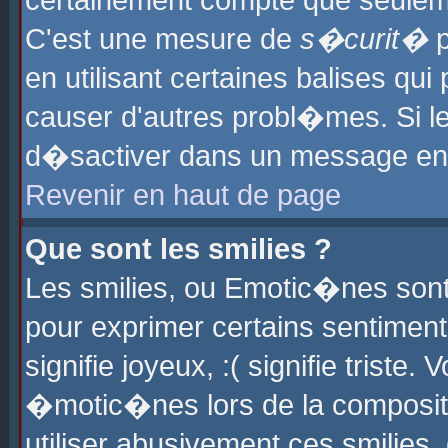
certainement compte que seuleme
C'est une mesure de
s�curit�
p
en utilisant certaines balises qu
causer d'autres probl�mes. Si l
d�sactiver dans un message en p
Revenir en haut de page
Que sont les smilies ?
Les smilies, ou Emotic�nes sont 
pour exprimer certains sentiments
signifie joyeux, :( signifie triste
�motic�nes lors de la composit
utiliser abusivement ces smilies,