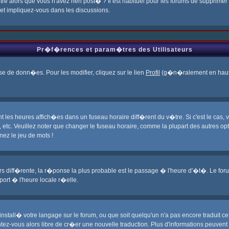
re alors que vous n'avez rien post� ? Il est habituel pour les forums de supprimer
et impliquez-vous dans les discussions.
Pr�f�rences et param�tres des Utilisateurs
 de donn�es. Pour les modifier, cliquez sur le lien
Profil
(g�n�ralement en haut d
nt les heures affich�es dans un fuseau horaire diff�rent du v�tre. Si c'est le cas,
 etc. Veuillez noter que changer le fuseau horaire, comme la plupart des autres opt
nez le jeu de mots !
jours diff�rente, la r�ponse la plus probable est le passage � l'heure d'�t�. Le f
ort � l'heure locale r�elle.
s install� votre langage sur le forum, ou que soit quelqu'un n'a pas encore tradui
 sentez-vous alors libre de cr�er une nouvelle traduction. Plus d'informations peuve