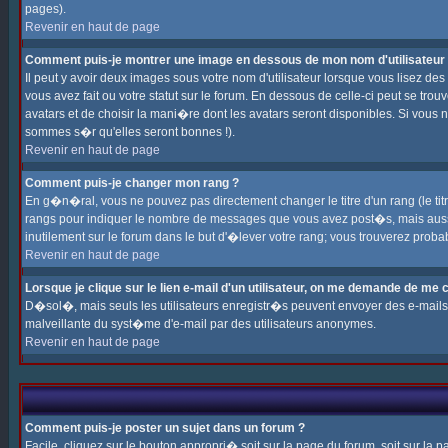
pages).
Revenir en haut de page
Comment puis-je montrer une image en dessous de mon nom d'utilisateur
Il peut y avoir deux images sous votre nom d'utilisateur lorsque vous lisez
vous avez fait ou votre statut sur le forum. En dessous de celle-ci peut se t
avatars et de choisir la mani�re dont les avatars seront disponibles. Si vous 
sommes s�r qu'elles seront bonnes !).
Revenir en haut de page
Comment puis-je changer mon rang ?
En g�n�ral, vous ne pouvez pas directement changer le titre d'un rang (le titre
rangs pour indiquer le nombre de messages que vous avez post�s, mais aussi po
inutilement sur le forum dans le but d'�lever votre rang; vous trouverez pr
Revenir en haut de page
Lorsque je clique sur le lien e-mail d'un utilisateur, on me demande de me 
D�sol�, mais seuls les utilisateurs enregistr�s peuvent envoyer des e-mails � 
malveillante du syst�me d'e-mail par des utilisateurs anonymes.
Revenir en haut de page
Comment puis-je poster un sujet dans un forum ?
Facile, cliquez sur le bouton appropri� soit sur la page du forum, soit sur la 