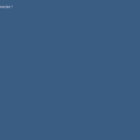
necter !