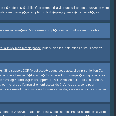
 p�riode pr��tablie. Ceci permet d'�viter une utilisation abusive de votre
rdinateur partag�, exemple : biblioth�que, cybercaf�, universit�, etc.
eurs ou vous-m�me. Vous serez compt� comme un utilisateur invisible.
J'ai oubli� mon mot de passe
, puis suivez les instructions et vous devriez
�s. Si le support COPPA est activ� et que vous avez cliqu� sur le lien
J'ai
re compte a besoin d'�tre activ� ? Certains forums requi�rent que tous les
 message aurait d� vous apprendre si l'activation est requise ou non. Si
fournie lors de l'enregistrement est valide ? L'une des raisons pour
'adresse e-mail que vous avez fournie est valide, essayez alors de contacter
y� lorsque vous vous �tes enregistr�) ou l'administrateur a supprim� votre