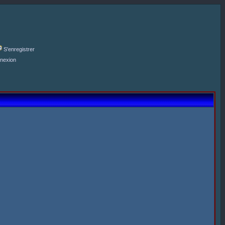
S'enregistrer
nexion