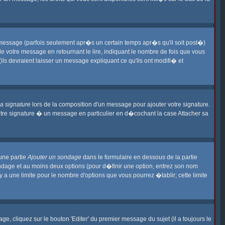
essage (parfois seulement apr�s un certain temps apr�s qu'il soit post�)
otre message en retournant le lire, indiquant le nombre de fois que vous
ls devraient laisser un message expliquant ce qu'ils ont modifi� et
sa signature
lors de la composition d'un message pour ajouter votre signature.
tre signature � un message en particulier en d�cochant la case Attacher sa
 une partie
Ajouter un sondage
dans le formulaire en dessous de la partie
ondage et au moins deux options (pour d�finir une option, entrez son nom
y a une limite pour le nombre d'options que vous pourrez �tablir; cette limite
cliquez sur le bouton 'Editer' du premier message du sujet (il a toujours le