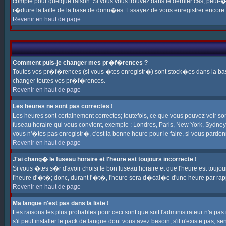
compte pour quelque raison. Si vous vous trouvez dans le dernier cas, peut-�t
r�duire la taille de la base de donn�es. Essayez de vous enregistrer encore 
Revenir en haut de page
Comment puis-je changer mes pr�f�rences ?
Toutes vos pr�f�rences (si vous �tes enregistr�) sont stock�es dans la base
changer toutes vos pr�f�rences.
Revenir en haut de page
Les heures ne sont pas correctes !
Les heures sont certainement correctes; toutefois, ce que vous pouvez voir so
fuseau horaire qui vous convient, exemple : Londres, Paris, New York, Sydney,
vous n'�tes pas enregistr�, c'est la bonne heure pour le faire, si vous pardon
Revenir en haut de page
J'ai chang� le fuseau horaire et l'heure est toujours incorrecte !
Si vous �tes s�r d'avoir choisi le bon fuseau horaire et que l'heure est tou
l'heure d'�t�; donc, durant l'�t�, l'heure sera d�cal�e d'une heure par rapp
Revenir en haut de page
Ma langue n'est pas dans la liste !
Les raisons les plus probables pour ceci sont que soit l'administrateur n'a pa
s'il peut installer le pack de langue dont vous avez besoin; s'il n'existe pas,