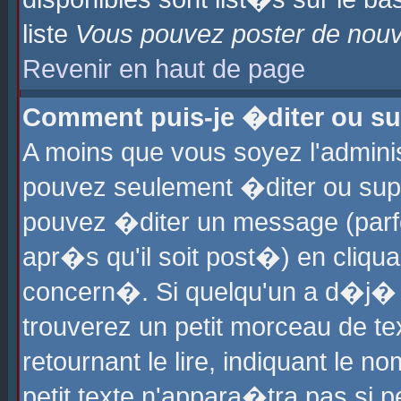
liste
Vous pouvez poster de nouve
Revenir en haut de page
Comment puis-je �diter ou s
A moins que vous soyez l'admini
pouvez seulement �diter ou sup
pouvez �diter un message (parf
apr�s qu'il soit post�) en cliqu
concern�. Si quelqu'un a d�j�
trouverez un petit morceau de t
retournant le lire, indiquant le 
petit texte n'appara�tra pas si 