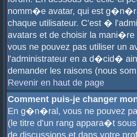
nomm�e avatar, qui est g�n�ra
chaque utilisateur. C'est � l'admi
avatars et de choisir la mani�re 
vous ne pouvez pas utiliser un av
l'administrateur en a d�cid� ain
demander les raisons (nous somm
Revenir en haut de page
Comment puis-je changer mon
En g�n�ral, vous ne pouvez pas 
(le titre d'un rang appara�t sous
de discussions et dans votre prof