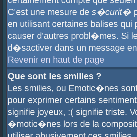
certainement compte que seuleme
C'est une mesure de
s�curit�
p
en utilisant certaines balises qu
causer d'autres probl�mes. Si l
d�sactiver dans un message en p
Revenir en haut de page
Que sont les smilies ?
Les smilies, ou Emotic�nes sont 
pour exprimer certains sentiments
signifie joyeux, :( signifie triste
�motic�nes lors de la composit
utiliser abusivement ces smilies,