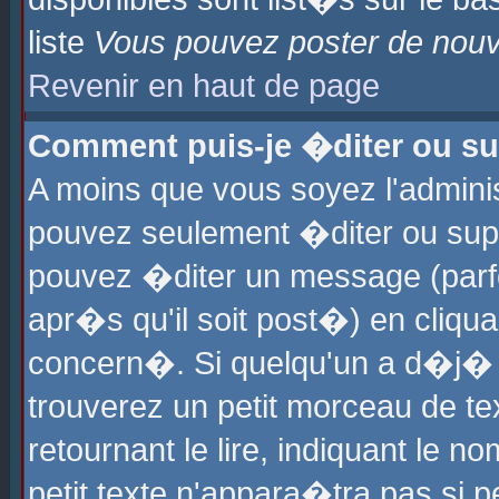
liste
Vous pouvez poster de nouve
Revenir en haut de page
Comment puis-je �diter ou s
A moins que vous soyez l'admini
pouvez seulement �diter ou sup
pouvez �diter un message (parf
apr�s qu'il soit post�) en cliqu
concern�. Si quelqu'un a d�j�
trouverez un petit morceau de t
retournant le lire, indiquant le 
petit texte n'appara�tra pas si 