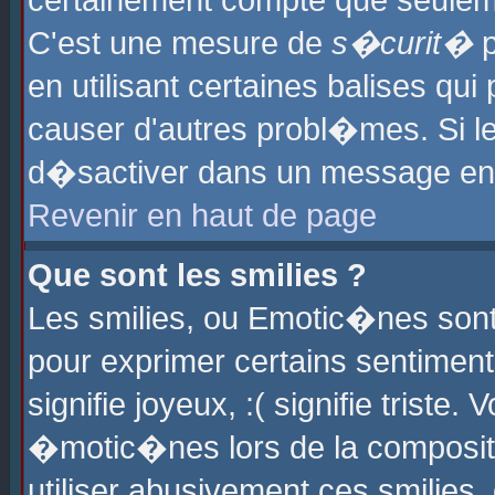
certainement compte que seuleme
C'est une mesure de
s�curit�
p
en utilisant certaines balises qu
causer d'autres probl�mes. Si l
d�sactiver dans un message en p
Revenir en haut de page
Que sont les smilies ?
Les smilies, ou Emotic�nes sont 
pour exprimer certains sentiments
signifie joyeux, :( signifie triste
�motic�nes lors de la composit
utiliser abusivement ces smilies,