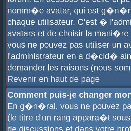
nomm�e avatar, qui est g�n�ra
chaque utilisateur. C'est � l'admi
avatars et de choisir la mani�re 
vous ne pouvez pas utiliser un av
l'administrateur en a d�cid� ain
demander les raisons (nous somm
Revenir en haut de page
Comment puis-je changer mon
En g�n�ral, vous ne pouvez pas 
(le titre d'un rang appara�t sous
de discussions et dans votre prof