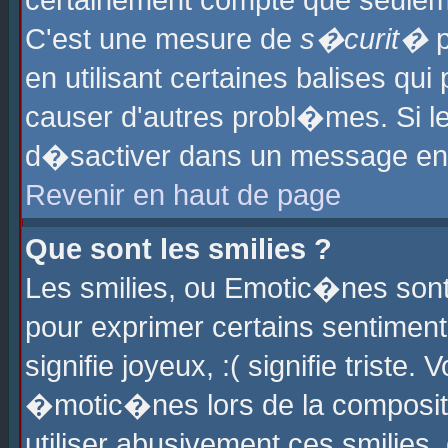
certainement compte que seuleme
C'est une mesure de
s�curit�
p
en utilisant certaines balises qu
causer d'autres probl�mes. Si l
d�sactiver dans un message en p
Revenir en haut de page
Que sont les smilies ?
Les smilies, ou Emotic�nes sont 
pour exprimer certains sentiments
signifie joyeux, :( signifie triste
�motic�nes lors de la composit
utiliser abusivement ces smilies,