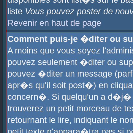
liste
Vous pouvez poster de nouve
Revenir en haut de page
Comment puis-je �diter ou s
A moins que vous soyez l'admini
pouvez seulement �diter ou sup
pouvez �diter un message (parf
apr�s qu'il soit post�) en cliqu
concern�. Si quelqu'un a d�j�
trouverez un petit morceau de t
retournant le lire, indiquant le 
petit texte n'appara�tra pas si 