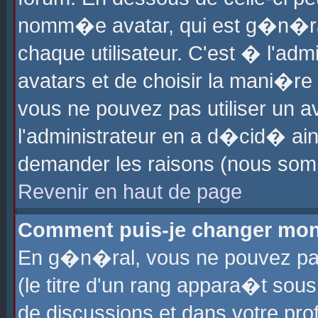
nomm�e avatar, qui est g�n�ra
chaque utilisateur. C'est � l'admi
avatars et de choisir la mani�re 
vous ne pouvez pas utiliser un av
l'administrateur en a d�cid� ain
demander les raisons (nous somm
Revenir en haut de page
Comment puis-je changer mon
En g�n�ral, vous ne pouvez pas 
(le titre d'un rang appara�t sous
de discussions et dans votre prof