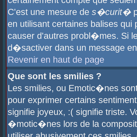
certainement compte que seuleme
C'est une mesure de
s�curit�
p
en utilisant certaines balises qu
causer d'autres probl�mes. Si l
d�sactiver dans un message en p
Revenir en haut de page
Que sont les smilies ?
Les smilies, ou Emotic�nes sont 
pour exprimer certains sentiments
signifie joyeux, :( signifie triste
�motic�nes lors de la composit
utiliser abusivement ces smilies,