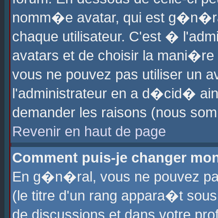
nomm�e avatar, qui est g�n�ra
chaque utilisateur. C'est � l'admi
avatars et de choisir la mani�re 
vous ne pouvez pas utiliser un av
l'administrateur en a d�cid� ain
demander les raisons (nous somm
Revenir en haut de page
Comment puis-je changer mon
En g�n�ral, vous ne pouvez pas 
(le titre d'un rang appara�t sous
de discussions et dans votre prof