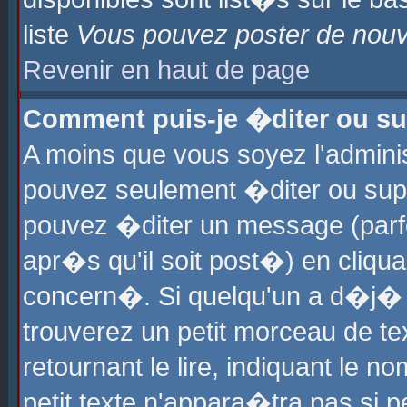
liste
Vous pouvez poster de nouve
Revenir en haut de page
Comment puis-je �diter ou s
A moins que vous soyez l'admini
pouvez seulement �diter ou sup
pouvez �diter un message (parf
apr�s qu'il soit post�) en cliqu
concern�. Si quelqu'un a d�j�
trouverez un petit morceau de t
retournant le lire, indiquant le 
petit texte n'appara�tra pas si 