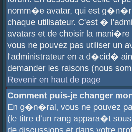
nomm�e avatar, qui est g�n�ra
chaque utilisateur. C'est � l'admi
avatars et de choisir la mani�re 
vous ne pouvez pas utiliser un av
l'administrateur en a d�cid� ain
demander les raisons (nous somm
Revenir en haut de page
Comment puis-je changer mon
En g�n�ral, vous ne pouvez pas 
(le titre d'un rang appara�t sous
de discussions et dans votre prof