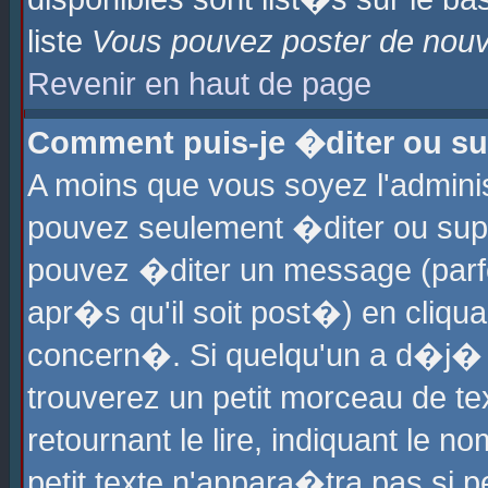
liste
Vous pouvez poster de nouve
Revenir en haut de page
Comment puis-je �diter ou s
A moins que vous soyez l'admini
pouvez seulement �diter ou sup
pouvez �diter un message (parf
apr�s qu'il soit post�) en cliqu
concern�. Si quelqu'un a d�j�
trouverez un petit morceau de t
retournant le lire, indiquant le 
petit texte n'appara�tra pas si 