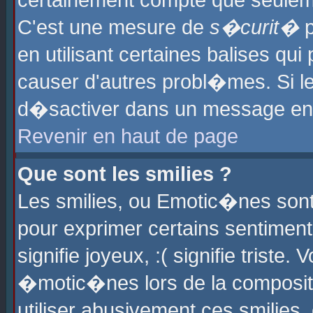
certainement compte que seuleme
C'est une mesure de
s�curit�
p
en utilisant certaines balises qu
causer d'autres probl�mes. Si l
d�sactiver dans un message en p
Revenir en haut de page
Que sont les smilies ?
Les smilies, ou Emotic�nes sont 
pour exprimer certains sentiments
signifie joyeux, :( signifie triste
�motic�nes lors de la composit
utiliser abusivement ces smilies,