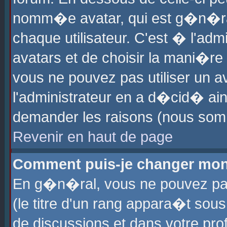
nomm�e avatar, qui est g�n�ra
chaque utilisateur. C'est � l'admi
avatars et de choisir la mani�re 
vous ne pouvez pas utiliser un av
l'administrateur en a d�cid� ain
demander les raisons (nous somm
Revenir en haut de page
Comment puis-je changer mon
En g�n�ral, vous ne pouvez pas 
(le titre d'un rang appara�t sous
de discussions et dans votre prof