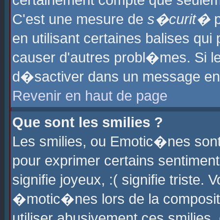
certainement compte que seuleme
C'est une mesure de
s�curit�
p
en utilisant certaines balises qu
causer d'autres probl�mes. Si l
d�sactiver dans un message en p
Revenir en haut de page
Que sont les smilies ?
Les smilies, ou Emotic�nes sont 
pour exprimer certains sentiments
signifie joyeux, :( signifie triste
�motic�nes lors de la composit
utiliser abusivement ces smilies,