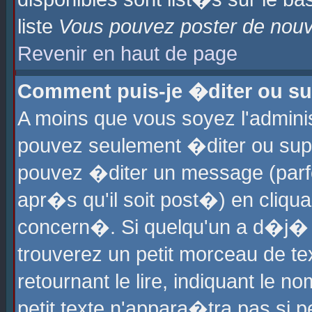
liste
Vous pouvez poster de nouve
Revenir en haut de page
Comment puis-je �diter ou s
A moins que vous soyez l'admini
pouvez seulement �diter ou sup
pouvez �diter un message (parf
apr�s qu'il soit post�) en cliqu
concern�. Si quelqu'un a d�j�
trouverez un petit morceau de t
retournant le lire, indiquant le 
petit texte n'appara�tra pas si 