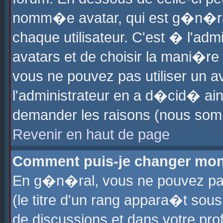
nomm�e avatar, qui est g�n�ra
chaque utilisateur. C'est � l'admi
avatars et de choisir la mani�re 
vous ne pouvez pas utiliser un av
l'administrateur en a d�cid� ain
demander les raisons (nous somm
Revenir en haut de page
Comment puis-je changer mon
En g�n�ral, vous ne pouvez pas 
(le titre d'un rang appara�t sous
de discussions et dans votre prof