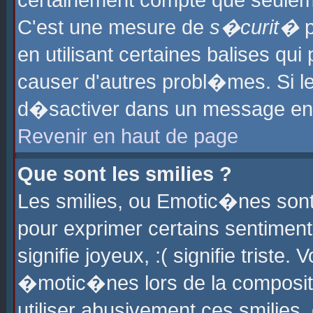
certainement compte que seuleme
C'est une mesure de
s�curit�
p
en utilisant certaines balises qu
causer d'autres probl�mes. Si l
d�sactiver dans un message en p
Revenir en haut de page
Que sont les smilies ?
Les smilies, ou Emotic�nes sont 
pour exprimer certains sentiments
signifie joyeux, :( signifie triste
�motic�nes lors de la composit
utiliser abusivement ces smilies,