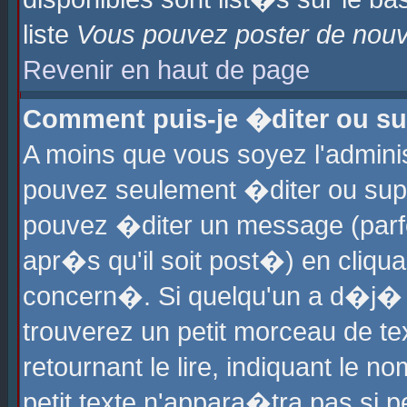
liste
Vous pouvez poster de nouve
Revenir en haut de page
Comment puis-je �diter ou s
A moins que vous soyez l'admini
pouvez seulement �diter ou sup
pouvez �diter un message (parf
apr�s qu'il soit post�) en cliqu
concern�. Si quelqu'un a d�j�
trouverez un petit morceau de t
retournant le lire, indiquant le 
petit texte n'appara�tra pas si 