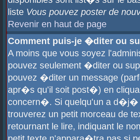
liste
Vous pouvez poster de nouve
Revenir en haut de page
Comment puis-je �diter ou s
A moins que vous soyez l'admini
pouvez seulement �diter ou sup
pouvez �diter un message (parf
apr�s qu'il soit post�) en cliqu
concern�. Si quelqu'un a d�j�
trouverez un petit morceau de t
retournant le lire, indiquant le 
petit texte n'appara�tra pas si 