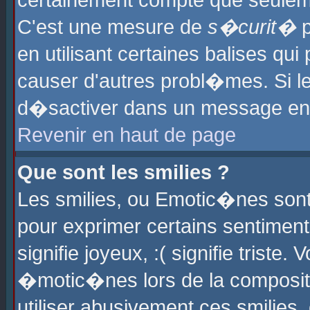
certainement compte que seuleme
C'est une mesure de
s�curit�
p
en utilisant certaines balises qu
causer d'autres probl�mes. Si l
d�sactiver dans un message en p
Revenir en haut de page
Que sont les smilies ?
Les smilies, ou Emotic�nes sont 
pour exprimer certains sentiments
signifie joyeux, :( signifie triste
�motic�nes lors de la composit
utiliser abusivement ces smilies,