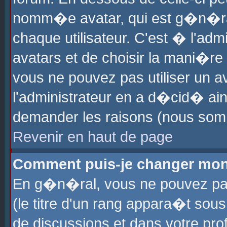
nomm�e avatar, qui est g�n�ra
chaque utilisateur. C'est � l'admi
avatars et de choisir la mani�re 
vous ne pouvez pas utiliser un av
l'administrateur en a d�cid� ain
demander les raisons (nous somm
Revenir en haut de page
Comment puis-je changer mon
En g�n�ral, vous ne pouvez pas 
(le titre d'un rang appara�t sous
de discussions et dans votre prof