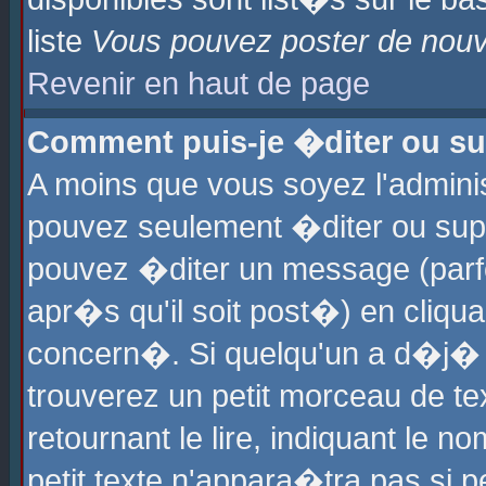
liste
Vous pouvez poster de nouve
Revenir en haut de page
Comment puis-je �diter ou s
A moins que vous soyez l'admini
pouvez seulement �diter ou sup
pouvez �diter un message (parf
apr�s qu'il soit post�) en cliqu
concern�. Si quelqu'un a d�j�
trouverez un petit morceau de t
retournant le lire, indiquant le 
petit texte n'appara�tra pas si 