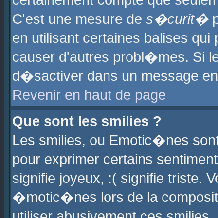
certainement compte que seuleme
C'est une mesure de
s�curit�
p
en utilisant certaines balises qu
causer d'autres probl�mes. Si l
d�sactiver dans un message en p
Revenir en haut de page
Que sont les smilies ?
Les smilies, ou Emotic�nes sont 
pour exprimer certains sentiments
signifie joyeux, :( signifie triste
�motic�nes lors de la composit
utiliser abusivement ces smilies,