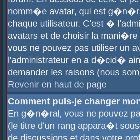
nomm�e avatar, qui est g�n�ra
chaque utilisateur. C'est � l'admi
avatars et de choisir la mani�re 
vous ne pouvez pas utiliser un av
l'administrateur en a d�cid� ain
demander les raisons (nous somm
Revenir en haut de page
Comment puis-je changer mon
En g�n�ral, vous ne pouvez pas 
(le titre d'un rang appara�t sous
de discussions et dans votre prof