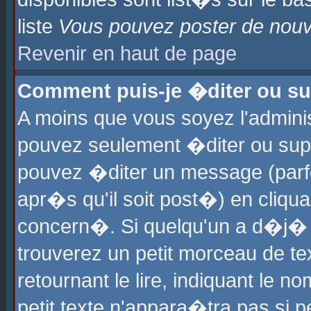
liste
Vous pouvez poster de nouve
Revenir en haut de page
Comment puis-je �diter ou s
A moins que vous soyez l'admini
pouvez seulement �diter ou sup
pouvez �diter un message (parf
apr�s qu'il soit post�) en cliqu
concern�. Si quelqu'un a d�j�
trouverez un petit morceau de t
retournant le lire, indiquant le 
petit texte n'appara�tra pas si 