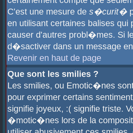
certainement compte que seuleme
C'est une mesure de
s�curit�
p
en utilisant certaines balises qu
causer d'autres probl�mes. Si l
d�sactiver dans un message en p
Revenir en haut de page
Que sont les smilies ?
Les smilies, ou Emotic�nes sont 
pour exprimer certains sentiments
signifie joyeux, :( signifie triste
�motic�nes lors de la composit
utiliser abusivement ces smilies,