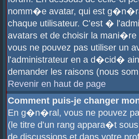
nomm�e avatar, qui est g�n�ra
chaque utilisateur. C'est � l'admi
avatars et de choisir la mani�re 
vous ne pouvez pas utiliser un av
l'administrateur en a d�cid� ain
demander les raisons (nous somm
Revenir en haut de page
Comment puis-je changer mon
En g�n�ral, vous ne pouvez pas 
(le titre d'un rang appara�t sous
de discussions et dans votre prof