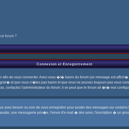
 ce forum ?
Connexion et Enregistrement
afin de vous connecter. Avez-vous �t� banni du forum (un message est affich� si
gistr� et que vous n'�tes pas banni et que vous ne pouvez toujours pas vous connect
, contactez l'administrateur du forum; il se peut que le forum ait �t� mal config
ous avez besoin ou non de vous enregistrer pour poster des messages sur certains
avatar, une messagerie priv�e, l'envoi d'e-mail � des amis, l'inscription � un group