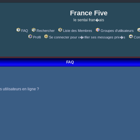
France Five
le sentai fran�ais
FAQ
Rechercher
Liste des Membres
Groupes d'utilisateurs
Profil
Se connecter pour v�rifier ses messages priv�s
Con
FAQ
 utilisateurs en ligne ?