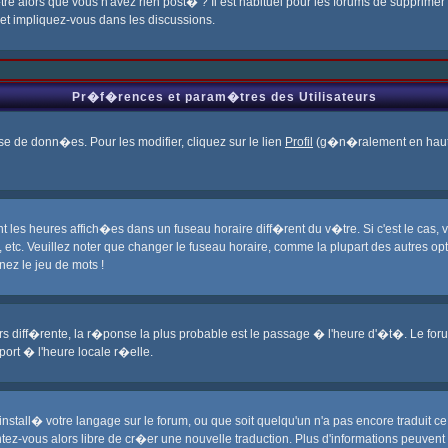
re alors que vous n'avez rien post� ? Il est habituel pour les forums de supprimer
et impliquez-vous dans les discussions.
Pr�f�rences et param�tres des Utilisateurs
 de donn�es. Pour les modifier, cliquez sur le lien
Profil
(g�n�ralement en haut d
nt les heures affich�es dans un fuseau horaire diff�rent du v�tre. Si c'est le cas,
 etc. Veuillez noter que changer le fuseau horaire, comme la plupart des autres opt
nez le jeu de mots !
jours diff�rente, la r�ponse la plus probable est le passage � l'heure d'�t�. Le f
ort � l'heure locale r�elle.
s install� votre langage sur le forum, ou que soit quelqu'un n'a pas encore tradui
 sentez-vous alors libre de cr�er une nouvelle traduction. Plus d'informations peuve