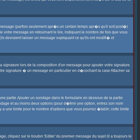
essage (parfois seulement apr�s un certain temps apr�s qu'il soit post�)
otre message en retournant le lire, indiquant le nombre de fois que vous
ls devraient laisser un message expliquant ce qu'ils ont modifi� et
sa signature
lors de la composition d'un message pour ajouter votre signature.
tre signature � un message en particulier en d�cochant la case Attacher sa
 une partie
Ajouter un sondage
dans le formulaire en dessous de la partie
ondage et au moins deux options (pour d�finir une option, entrez son nom
y a une limite pour le nombre d'options que vous pourrez �tablir; cette limite
cliquez sur le bouton 'Editer' du premier message du sujet (il a toujours le