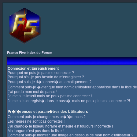
France Five Index du Forum
Connexion et Enregistrement
Pourquoi ne puis-je pas me connecter ?
Pourquoi n'ai-je pas besoin de m'enregistrer ?
Pourquoi suis-je d�connect� automatiquement ?
Comment puis-je �viter que mon nom d'utilisateur apparaisse dans la liste des
J'ai perdu mon mot de passe !
Je me suis inscrit mais ne peux pas me connecter !
Je me suis enregistr� dans le pass�, mais ne peux plus me connecter ?!
Pr�f�rences et param�tres des Utilisateurs
Comment puis-je changer mes pr�f�rences ?
Les heures ne sont pas correctes !
J'ai chang� le fuseau horaire et l'heure est toujours incorrecte !
Ma langue n'est pas dans la liste !
Comment puis-je montrer une image en dessous de mon nom d'utilisateur ?