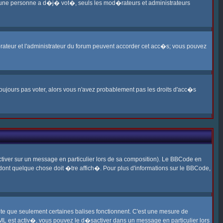
i une personne a d�j� vot�, seuls les mod�rateurs et administrateurs
d�rateur et l'administrateur du forum peuvent accorder cet acc�s; vous pouvez
oujours pas voter, alors vous n'avez probablement pas les droits d'acc�s
tiver sur un message en particulier lors de sa composition). Le BBCode en
e dont quelque chose doit �tre affich�. Pour plus d'informations sur le BBCode,
pte que seulement certaines balises fonctionnent. C'est une mesure de
TML est activ�, vous pouvez le d�sactiver dans un message en particulier lors