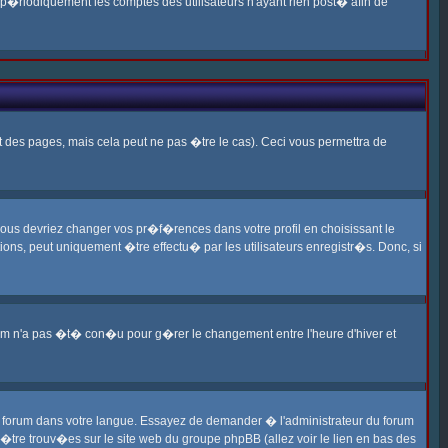
 p�riodiquement les comptes des utilisateurs n'ayant rien post� afin de
es pages, mais cela peut ne pas �tre le cas). Ceci vous permettra de
 vous devriez changer vos pr�f�rences dans votre profil en choisissant le
ions, peut uniquement �tre effectu� par les utilisateurs enregistr�s. Donc, si
orum n'a pas �t� con�u pour g�rer le changement entre l'heure d'hiver et
t ce forum dans votre langue. Essayez de demander � l'administrateur du forum
nt �tre trouv�es sur le site web du groupe phpBB (allez voir le lien en bas des