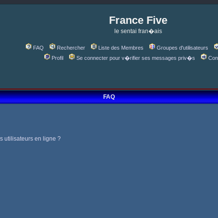
France Five
le sentai fran�ais
FAQ
Rechercher
Liste des Membres
Groupes d'utilisateurs
Profil
Se connecter pour v�rifier ses messages priv�s
Con
FAQ
 utilisateurs en ligne ?