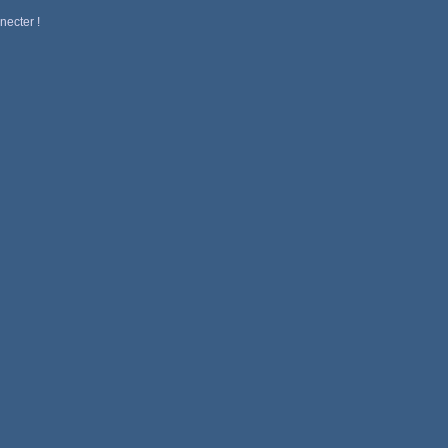
necter !