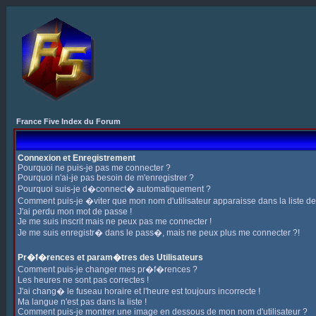
France Five Index du Forum
Connexion et Enregistrement
Pourquoi ne puis-je pas me connecter ?
Pourquoi n'ai-je pas besoin de m'enregistrer ?
Pourquoi suis-je d�connect� automatiquement ?
Comment puis-je �viter que mon nom d'utilisateur apparaisse dans la liste des
J'ai perdu mon mot de passe !
Je me suis inscrit mais ne peux pas me connecter !
Je me suis enregistr� dans le pass�, mais ne peux plus me connecter ?!
Pr�f�rences et param�tres des Utilisateurs
Comment puis-je changer mes pr�f�rences ?
Les heures ne sont pas correctes !
J'ai chang� le fuseau horaire et l'heure est toujours incorrecte !
Ma langue n'est pas dans la liste !
Comment puis-je montrer une image en dessous de mon nom d'utilisateur ?