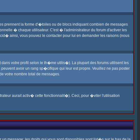
les prennent la forme d'�toiles ou de blocs indiquant combien de messages
nelle � chaque utilisateur. C'est � l'administrateur du forum d'activer les
d�cid� ainsi, vous pouvez le contacter pour lui en demander les raisons (nous
dans votre profil selon le th�me utilis�). La plupart des forums utilisent les
peuvent avoir un rang sp�cifique qui leur est propre. Veuillez ne pas poster
 de votre nombre total de messages.
ur aurait activ� cette fonctionnalit�). Ceci, pour �viter l'utilisation
r un message; les droits qui vous sont disponibles sont list�s sur le bas de la