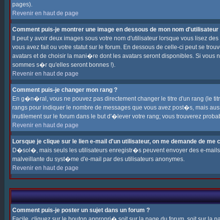
pages).
Revenir en haut de page
Comment puis-je montrer une image en dessous de mon nom d'utilisateur
Il peut y avoir deux images sous votre nom d'utilisateur lorsque vous lisez
vous avez fait ou votre statut sur le forum. En dessous de celle-ci peut se t
avatars et de choisir la mani�re dont les avatars seront disponibles. Si vous 
sommes s�r qu'elles seront bonnes !).
Revenir en haut de page
Comment puis-je changer mon rang ?
En g�n�ral, vous ne pouvez pas directement changer le titre d'un rang (le titre
rangs pour indiquer le nombre de messages que vous avez post�s, mais aussi po
inutilement sur le forum dans le but d'�lever votre rang; vous trouverez pr
Revenir en haut de page
Lorsque je clique sur le lien e-mail d'un utilisateur, on me demande de me 
D�sol�, mais seuls les utilisateurs enregistr�s peuvent envoyer des e-mails � 
malveillante du syst�me d'e-mail par des utilisateurs anonymes.
Revenir en haut de page
Comment puis-je poster un sujet dans un forum ?
Facile, cliquez sur le bouton appropri� soit sur la page du forum, soit sur la 