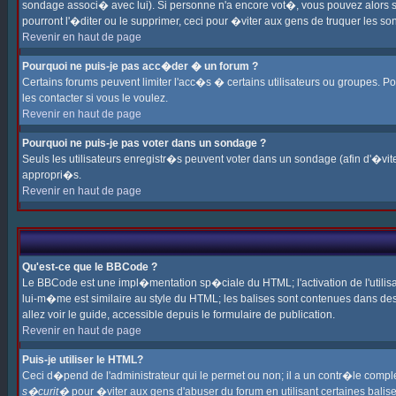
sondage associ� avec lui). Si personne n'a encore vot�, vous pouvez alors 
pourront l'�diter ou le supprimer, ceci pour �viter aux gens de truquer les s
Revenir en haut de page
Pourquoi ne puis-je pas acc�der � un forum ?
Certains forums peuvent limiter l'acc�s � certains utilisateurs ou groupes. Po
les contacter si vous le voulez.
Revenir en haut de page
Pourquoi ne puis-je pas voter dans un sondage ?
Seuls les utilisateurs enregistr�s peuvent voter dans un sondage (afin d'�vit
appropri�s.
Revenir en haut de page
Qu'est-ce que le BBCode ?
Le BBCode est une impl�mentation sp�ciale du HTML; l'activation de l'utilis
lui-m�me est similaire au style du HTML; les balises sont contenues dans des c
allez voir le guide, accessible depuis le formulaire de publication.
Revenir en haut de page
Puis-je utiliser le HTML?
Ceci d�pend de l'administrateur qui le permet ou non; il a un contr�le compl
s�curit�
pour �viter aux gens d'abuser du forum en utilisant certaines bali