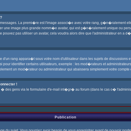
 ?
 des messages. La premi�re est l'image associ�e avec votre rang, g�n�ralement el
rouver une image plus grande nomm�e avatar, qui est g�n�ralement unique ou person
ne pouvez pas utiliser un avatar, cela voudra alors dire que l'administrateur en a 
 d'un rang appara�t sous votre nom d'utilisateur dans les sujets de discussions et 
ur identifier certains utilisateurs, exemple : les mod�rateurs et administrateurs 
obablement un mod�rateur ou administrateur qui abaissera simplement votre compte
connecter !
des gens via le formulaire d'e-mail int�gr� au forum (dans le cas o� l'administrate
Publication
page du sujet. Vous pourriez avoir besoin de vous enregistrer avant de pouvoir poste